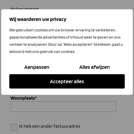
Huisnummer
*
Wij waarderen uw privacy
We gebruiken cookies om uw browse-ervaring te verbeteren,
gepersonaliseerde advertenties of inhoud weer te geven en ons
Toevoeging
verkeer te analyseren. Door op "Alles accepteren" te klikken, gaat u
akkoord met ons gebruik van cookies.
Aanpassen
Alles afwijzen
Postcode
*
Accepteer alles
Woonplaats
*
Ik heb een ander factuuradres
Afwijkend