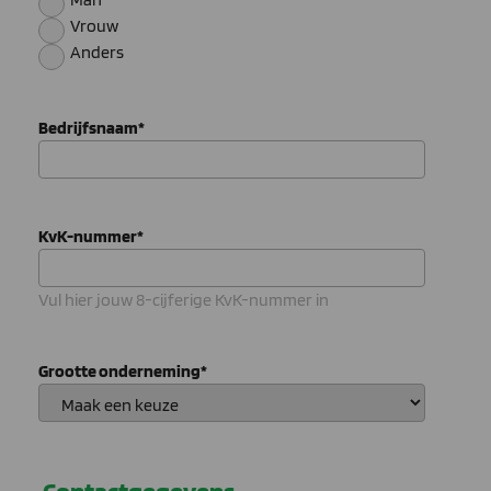
Vrouw
Anders
Bedrijfsnaam
*
KvK-nummer
*
Vul hier jouw 8-cijferige KvK-nummer in
Grootte onderneming
*