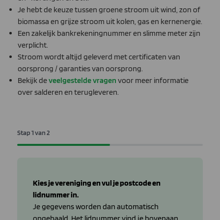
Je hebt de keuze tussen groene stroom uit wind, zon of
biomassa en grijze stroom uit kolen, gas en kernenergie.
Een zakelijk bankrekeningnummer en slimme meter zijn
verplicht.
Stroom wordt altijd geleverd met certificaten van
oorsprong / garanties van oorsprong.
Bekijk de
veelgestelde vragen
voor meer informatie
over salderen en terugleveren.
Stap
1
van
2
50%
Kies je vereniging en vul je postcode en
lidnummer in.
Je gegevens worden dan automatisch
opgehaald. Het lidnummer vind je bovenaan