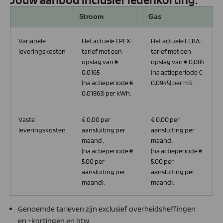
Stroom
Gas
Variabele
Het actuele EPEX-
Het actuele LEBA-
leveringskosten
tarief met een
tarief met een
opslag van €
opslag van € 0,084
0,0165
(na actieperiode €
(na actieperiode €
0,0945) per m3.
0,01863) per kWh.
Vaste
€ 0,00 per
€ 0,00 per
leveringskosten
aansluiting per
aansluiting per
maand ,
maand ,
(na actieperiode €
(na actieperiode €
5,00 per
5,00 per
aansluiting per
aansluiting per
maand).
maand).
Genoemde tarieven zijn exclusief overheidsheffingen
en -kortingen en btw.