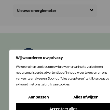
Nieuwe energiemeter
Wij waarderen uw privacy
We gebruiken cookies om uw browse-ervaring te verbeteren,
gepersonaliseerde advertenties of inhoud weer te geven en ons
verkeer te analyseren. Door op "Alles accepteren" te klikken, gaat u
akkoord met ons gebruik van cookies.
Aanpassen
Alles afwijzen
Bespaar direct
De besparing op meetdiensten voor gas bedraagt ca
Accepteer alles