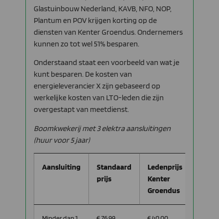
Glastuinbouw Nederland, KAVB, NFO, NOP,
Plantum en POV krijgen korting op de
diensten van Kenter Groendus. Ondernemers
kunnen zo tot wel 51% besparen.
Onderstaand staat een voorbeeld van wat je
kunt besparen. De kosten van
energieleverancier X zijn gebaseerd op
werkelijke kosten van LTO-leden die zijn
overgestapt van meetdienst.
Boomkwekerij met 3 elektra aansluitingen
(huur voor 5 jaar)
Aansluiting
Standaard
Ledenprijs
Bespa
prijs
Kenter
per
Groendus
maan
Minder dan 1
€ 76,99
€ 40,00
€ 36,99