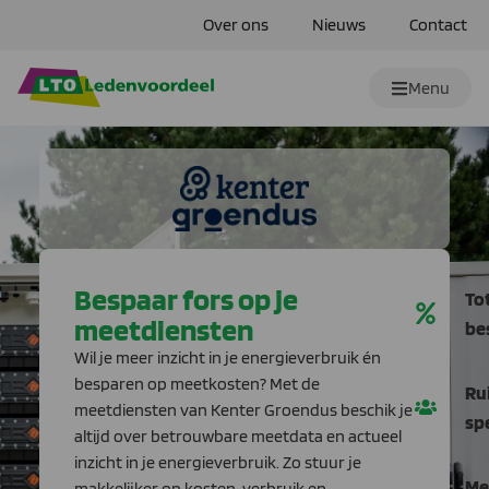
Over ons
Nieuws
Contact
Menu
Bespaar fors op je
To
meetdiensten
be
Wil je meer inzicht in je energieverbruik én
besparen op meetkosten? Met de
Ru
meetdiensten van Kenter Groendus beschik je
sp
altijd over betrouwbare meetdata en actueel
inzicht in je energieverbruik. Zo stuur je
Me
makkelijker op kosten, verbruik en