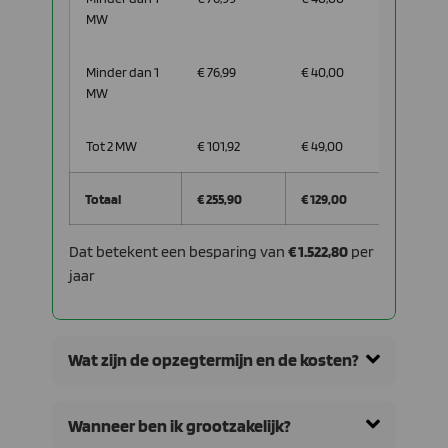
MW
Minder dan 1
€ 76,99
€ 40,00
€ 36,99
MW
Tot 2 MW
€ 101,92
€ 49,00
€ 52,92
Totaal
€ 255,90
€ 129,00
€ 126,9
Dat betekent een besparing van
€ 1.522,80
per
jaar
Wat zijn de opzegtermijn en de kosten?
Wanneer ben ik grootzakelijk?