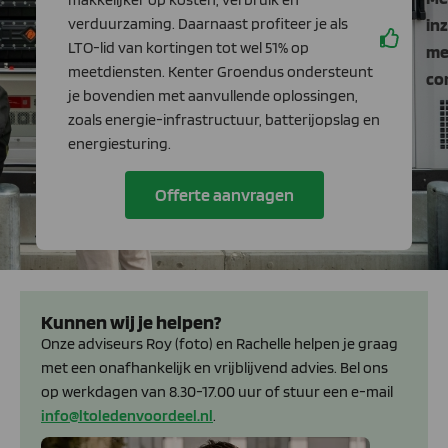
verduurzaming. Daarnaast profiteer je als
inz
LTO-lid van kortingen tot wel 51% op
me
meetdiensten. Kenter Groendus ondersteunt
co
je bovendien met aanvullende oplossingen,
zoals energie-infrastructuur, batterijopslag en
energiesturing.
Offerte aanvragen
Kunnen wij je helpen?
Onze adviseurs Roy (foto) en Rachelle helpen je graag
met een onafhankelijk en vrijblijvend advies. Bel ons
op werkdagen van 8.30-17.00 uur of stuur een e-mail
info@ltoledenvoordeel.nl
.