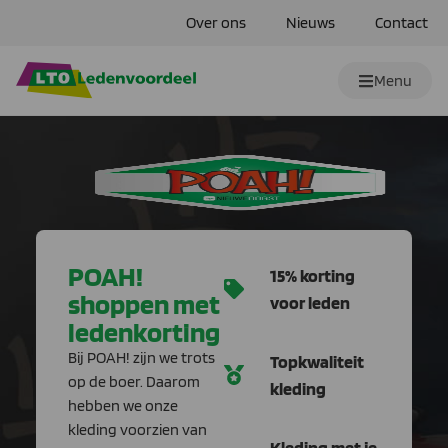
Over ons
Nieuws
Contact
Menu
POAH!
15% korting
shoppen met
voor leden
ledenkorting
Bij POAH! zijn we trots
Topkwaliteit
op de boer. Daarom
kleding
hebben we onze
kleding voorzien van
Kleding met je