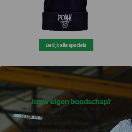
Bekijk alle specials
Jouw eigen boodschap?
Vind je de teksten van POAH! leuk, maar heb
je zelf een goed idee?
Of wil je iemand verrassen met een
persoonlijke boodschap of een item met zijn