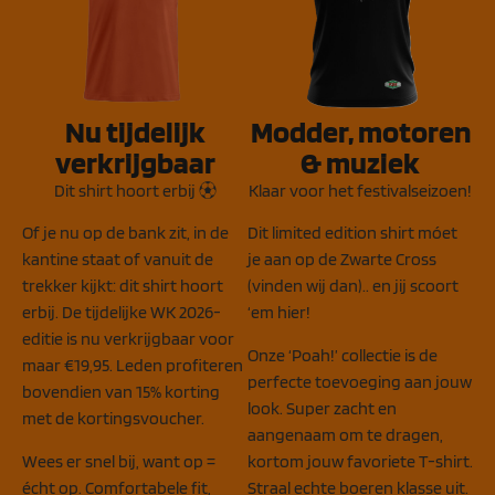
Nu tijdelijk
Modder, motoren
verkrijgbaar
& muziek
Dit shirt hoort erbij ⚽︎
Klaar voor het festivalseizoen!
Of je nu op de bank zit, in de
Dit limited edition shirt móet
kantine staat of vanuit de
je aan op de Zwarte Cross
trekker kijkt: dit shirt hoort
(vinden wij dan).. en jij scoort
erbij. De tijdelijke WK 2026-
‘em hier!
editie is nu verkrijgbaar voor
Onze ‘Poah!’ collectie is de
maar €19,95. Leden profiteren
perfecte toevoeging aan jouw
bovendien van 15% korting
look. Super zacht en
met de kortingsvoucher.
aangenaam om te dragen,
Wees er snel bij, want op =
kortom jouw favoriete T-shirt.
écht op. Comfortabele fit,
Straal echte boeren klasse uit.