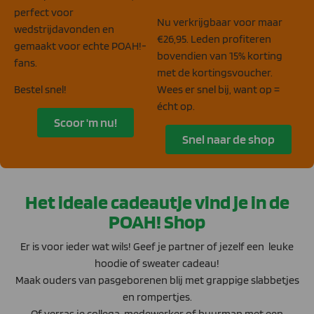
perfect voor
Nu verkrijgbaar voor maar
wedstrijdavonden en
€26,95. Leden profiteren
gemaakt voor echte POAH!-
bovendien van 15% korting
fans.
met de kortingsvoucher.
Bestel snel!
Wees er snel bij, want op =
écht op.
Scoor 'm nu!
Snel naar de shop
Het ideale cadeautje vind je in de
POAH! Shop
Er is voor ieder wat wils!
Geef je partner of jezelf een leuke
hoodie of sweater cadeau!
Maak ouders van pasgeborenen blij met grappige slabbetjes
en rompertjes.
Of verras je collega, medewerker of buurman met een