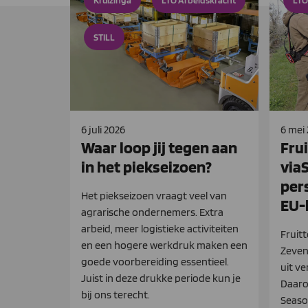
Kruizinga
LTO Arbeidskracht
LTO
STILL
6 juli 2026
6 mei
Waar loop jij tegen aan
Frui
in het piekseizoen?
via
per
Het piekseizoen vraagt veel van
EU-
agrarische ondernemers. Extra
arbeid, meer logistieke activiteiten
Fruitt
en een hogere werkdruk maken een
Zeven
goede voorbereiding essentieel.
uit v
Juist in deze drukke periode kun je
Daarom
bij ons terecht.
Seaso