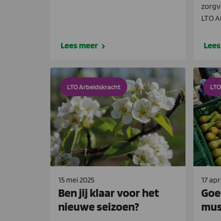
zorgv
LTO A
Lees meer
Lees
LTO Arbeidskracht
LTO
15 mei 2025
17 apr
Ben jij klaar voor het
Goe
nieuwe seizoen?
mus