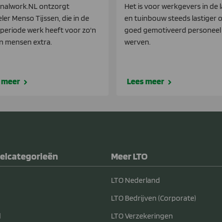
nalwork.NL ontzorgt
Het is voor werkgevers in de 
eler Menso Tijssen, die in de
en tuinbouw steeds lastiger 
periode werk heeft voor zo'n
goed gemotiveerd personeel
en mensen extra.
werven.
 meer
Lees meer
elcategorieën
Meer LTO
LTO Nederland
LTO Bedrijven (Corporate)
d
LTO Verzekeringen