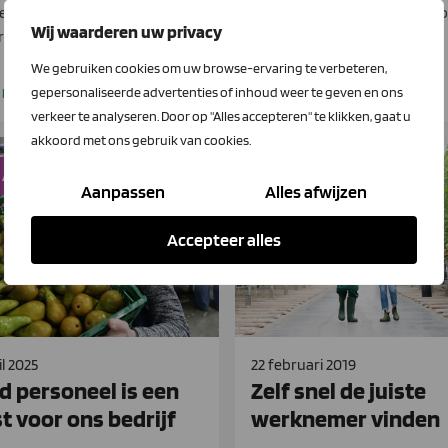
erzekeringen vertrouwt hij op
werkgevers. Leden krijgen ko
Wij waarderen uw privacy
rbeidskracht.
We gebruiken cookies om uw browse-ervaring te verbeteren,
 meer
Lees meer
gepersonaliseerde advertenties of inhoud weer te geven en ons
verkeer te analyseren. Door op "Alles accepteren" te klikken, gaat u
akkoord met ons gebruik van cookies.
 Arbeidskracht
LTO Arbeidskracht
Aanpassen
Alles afwijzen
Accepteer alles
il 2025
22 februari 2019
d personeel is een
Zelf snel de juiste
t voor ons bedrijf
werknemer vinden