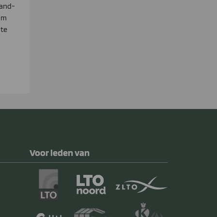
land-
om
 te
Voor leden van