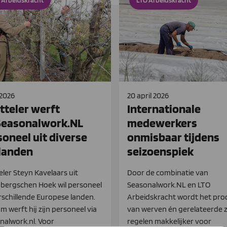
 Arbeidskracht
LTO Arbeidskracht
 2026
20 april 2026
tteler werft
Internationale
Seasonalwork.NL
medewerkers
soneel uit diverse
onmisbaar tijdens
landen
seizoenspiek
eler Steyn Kavelaars uit
Door de combinatie van
bergschen Hoek wil personeel
Seasonalwork.NL en LTO
erschillende Europese landen.
Arbeidskracht wordt het pro
 werft hij zijn personeel via
van werven én gerelateerde 
nalwork.nl. Voor
regelen makkelijker voor