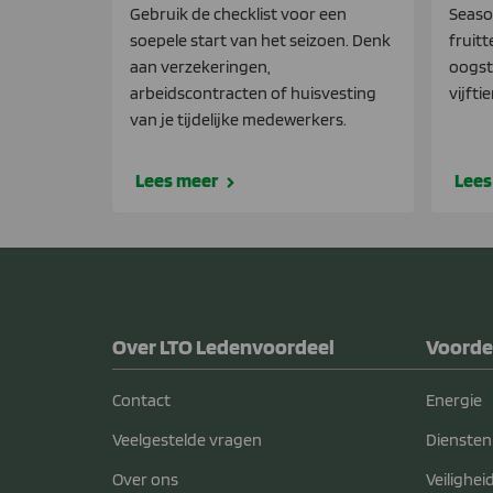
Gebruik de checklist voor een
Seaso
soepele start van het seizoen. Denk
fruitt
aan verzekeringen,
oogst
arbeidscontracten of huisvesting
vijfti
van je tijdelijke medewerkers.
Lees meer
Lees
Over LTO Ledenvoordeel
Voorde
Contact
Energie
Veelgestelde vragen
Diensten
Over ons
Veilighei