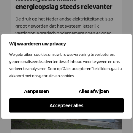
energieopslag steeds relevanter
De druk op het Nederlandse elektriciteitsnet is zo
groot geworden dat het systeem letterlijk
vastloopt. Agrarisch ondernemers doen er goed
aan hun strategie aan te passen.
Wij waarderen uw privacy
We gebruiken cookies om uw browse-ervaring te verbeteren,
Lees meer
gepersonaliseerde advertenties of inhoud weer te geven en ons
verkeer te analyseren. Door op "Alles accepteren" te klikken, gaat u
akkoord met ons gebruik van cookies.
LTO Verzekeringen
Aanpassen
Alles afwijzen
Accepteer alles