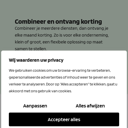
Combineer en ontvang korting
Combineer je meerdere diensten, dan ontvang je
elke maand korting. Zo is voor elke onderneming,
klein of groot, een flexibele oplossing op maat
samen te stellen.
Wij waarderen uw privacy
Bekijk het aanbod
We gebruiken cookies om uw browse-ervaring te verbeteren,
gepersonaliseerde advertenties of inhoud weer te geven en ons
verkeer te analyseren. Door op "Alles accepteren" te klikken, gaat u
akkoord met ons gebruik van cookies.
Telecom & IT nieuws
Aanpassen
Alles afwijzen
Accepteer alles