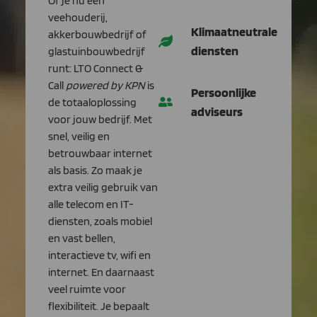
Of je nu een
veehouderij,
Klimaatneutrale
akkerbouwbedrijf of
diensten
glastuinbouwbedrijf
runt: LTO Connect &
Call
powered by KPN
is
Persoonlijke
de totaaloplossing
adviseurs
voor jouw bedrijf. Met
snel, veilig en
betrouwbaar internet
als basis. Zo maak je
extra veilig gebruik van
alle telecom en IT-
diensten, zoals mobiel
en vast bellen,
interactieve tv, wifi en
internet. En daarnaast
veel ruimte voor
flexibiliteit. Je bepaalt