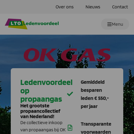
Over ons
Nieuws
Contact
Menu
Ledenvoordeel
Gemiddeld
op
besparen
propaangas
leden € 550,-
Het grootste
per jaar
propaancollectief
van Nederland!
De collectieve inkoop
Transparante
van propaangas bij OK
voorwaarden