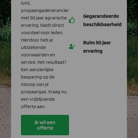
GAS,
propaangasleverancier
Gegarandeerde
met 50 jaar agrarische
beschikbaarheid
ervaring, biedt direct
voordeel voor leden.
Hierdoor heb je
Ruim 50 jaar
uitstekende
ervaring
voorwaarden en
service. Het resultaat?
Een aanzienlijke
besparing op de
inkoop van je
propaangas. Vraag nu
een vrijblijvende
offerte aan.
Ik wil een
offerte