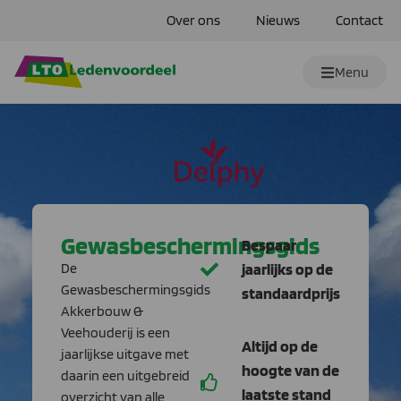
Over ons
Nieuws
Contact
Menu
Gewasbeschermingsgids
Bespaar
De
jaarlijks op de
Gewasbeschermingsgids
standaardprijs
Akkerbouw &
Veehouderij is een
Altijd op de
jaarlijkse uitgave met
hoogte van de
daarin een uitgebreid
laatste stand
overzicht van alle