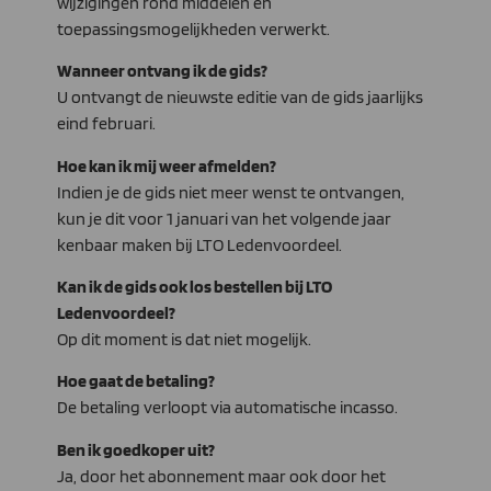
wijzigingen rond middelen en
toepassingsmogelijkheden verwerkt.
Wanneer ontvang ik de gids?
U ontvangt de nieuwste editie van de gids jaarlijks
eind februari.
Hoe kan ik mij weer afmelden?
Indien je de gids niet meer wenst te ontvangen,
kun je dit voor 1 januari van het volgende jaar
kenbaar maken bij LTO Ledenvoordeel.
Kan ik de gids ook los bestellen bij LTO
Ledenvoordeel?
Op dit moment is dat niet mogelijk.
Hoe gaat de betaling?
De betaling verloopt via automatische incasso.
Ben ik goedkoper uit?
Ja, door het abonnement maar ook door het