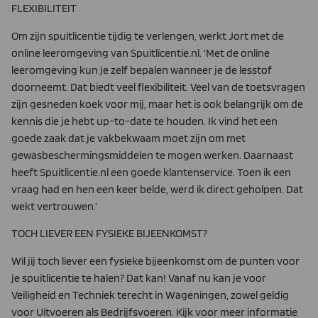
FLEXIBILITEIT
Om zijn spuitlicentie tijdig te verlengen, werkt Jort met de
onli­ne leeromgeving van Spuitlicentie.nl. ‘Met de online
leeromge­ving kun je zelf bepalen wanneer je de lesstof
doorneemt. Dat biedt veel flexibiliteit. Veel van de toetsvragen
zijn gesneden koek voor mij, maar het is ook belangrijk om de
kennis die je hebt up-to-date te houden. Ik vind het een
goede zaak dat je vakbekwaam moet zijn om met
gewasbeschermingsmiddelen te mogen werken. Daarnaast
heeft Spuitlicentie.nl een goede klantenservice. Toen ik een
vraag had en hen een keer belde, werd ik direct geholpen. Dat
wekt vertrouwen.’
TOCH LIEVER EEN FYSIEKE BIJEENKOMST?
Wil jij toch liever een fysieke bijeenkomst om de punten voor
je spuitlicentie te halen? Dat kan! Vanaf nu kan je voor
Veiligheid en Techniek terecht in Wageningen, zowel geldig
voor Uitvoeren als Bedrijfsvoeren. Kijk voor meer informatie