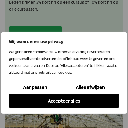
Leden krijgen 5% korting op één cursus of 10% korting op
drie cursussen.
Bekijk dit voordeel
Wij waarderen uw privacy
We gebruiken cookies om uw browse-ervaring te verbeteren,
gepersonaliseerde advertenties of inhoud weer te geven en ons
verkeer te analyseren. Door op "Alles accepteren" te klikken, gaat u
Gewasbescherming
akkoord met ons gebruik van cookies.
nieuws
Aanpassen
Alles afwijzen
Accepteer alles
Spuitlicentie.nl