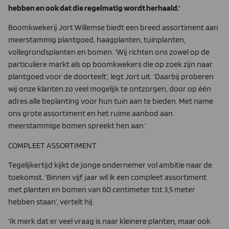
hebben en ook dat die regelmatig wordt herhaald.’
Boomkwekerij Jort Willemse biedt een breed assortiment aan
meerstammig plantgoed, haagplanten, tuinplan­ten,
vollegrondsplanten en bomen. ‘Wij richten ons zowel op de
particuliere markt als op boomkwekers die op zoek zijn naar
plantgoed voor de doorteelt’, legt Jort uit. ‘Daarbij proberen
wij onze klanten zo veel mogelijk te ontzorgen, door op één
adres alle beplanting voor hun tuin aan te bieden. Met name
ons grote assortiment en het ruime aanbod aan
meerstammi­ge bomen spreekt hen aan.’
COMPLEET ASSORTIMENT
Tegelijkertijd kijkt de jonge ondernemer vol ambitie naar de
toekomst. ‘Binnen vijf jaar wil ik een compleet assortiment
met planten en bomen van 60 centimeter tot 3,5 meter
hebben staan’, vertelt hij.
‘Ik merk dat er veel vraag is naar kleinere planten, maar ook