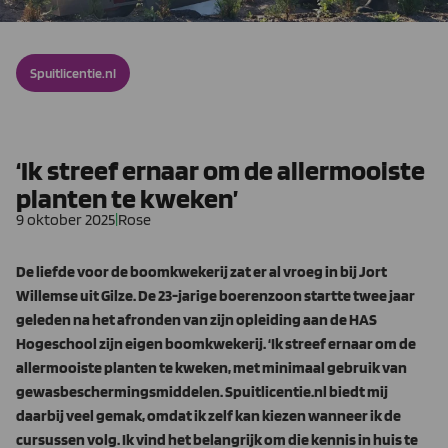
Spuitlicentie.nl
‘Ik streef ernaar om de allermooiste
planten te kweken’
9 oktober 2025
|
Rose
De liefde voor de boomkwekerij zat er al vroeg in bij Jort
Willemse uit Gilze. De 23-jarige boerenzoon startte twee jaar
geleden na het afronden van zijn opleiding aan de HAS
Hogeschool zijn eigen boomkwekerij. ‘Ik streef ernaar om de
allermooiste planten te kweken, met minimaal gebruik van
gewasbeschermingsmiddelen. Spuitlicentie.nl biedt mij
daarbij veel gemak, omdat ik zelf kan kiezen wanneer ik de
cursussen volg. Ik vind het belangrijk om die kennis in huis te