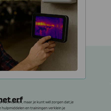
het erf
te voorkomen, maar je kunt wél zorgen dat je
te hulpmiddelen en trainingen verklein je