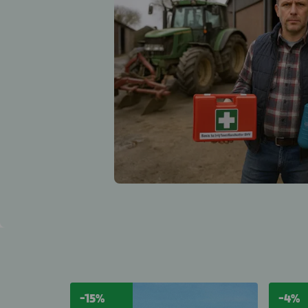
-15%
-4%