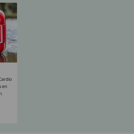
Cardio
s en
n.