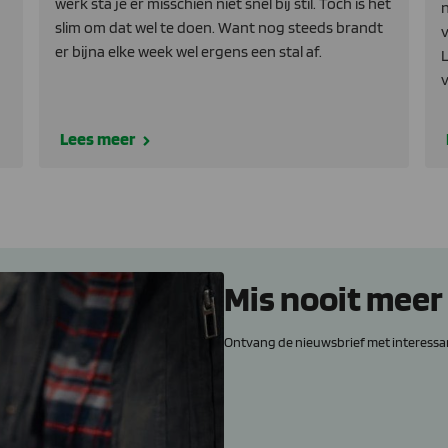
werk sta je er misschien niet snel bij stil. Toch is het
n
slim om dat wel te doen. Want nog steeds brandt
v
er bijna elke week wel ergens een stal af.
L
v
Lees meer
Mis nooit meer
Ontvang de nieuwsbrief met interessa