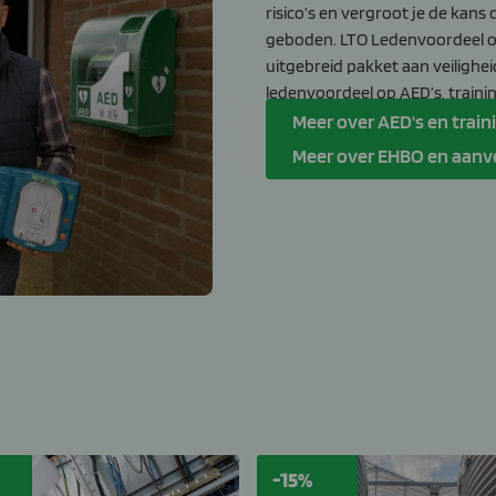
risico’s en vergroot je de kans 
geboden. LTO Ledenvoordeel o
uitgebreid pakket aan veilighe
ledenvoordeel op AED’s, train
Meer over AED's en trai
Meer over EHBO en aanv
-15%