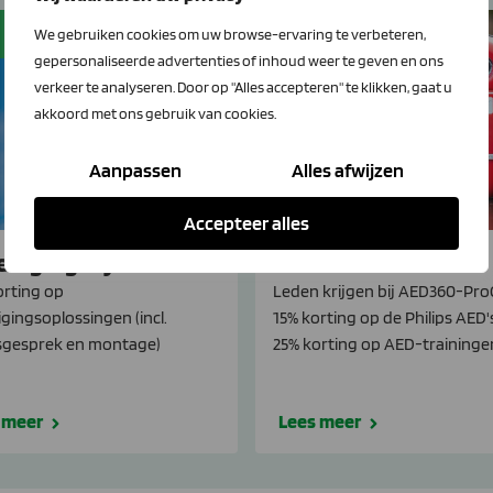
-20%
We gebruiken cookies om uw browse-ervaring te verbeteren,
gepersonaliseerde advertenties of inhoud weer te geven en ons
verkeer te analyseren. Door op "Alles accepteren" te klikken, gaat u
akkoord met ons gebruik van cookies.
Aanpassen
Alles afwijzen
Accepteer alles
eiligingssystemen
AED
orting op
Leden krijgen bij AED360-Pro
igingsoplossingen (incl.
15% korting op de Philips AED'
sgesprek en montage)
25% korting op AED-traininge
 meer
Lees meer