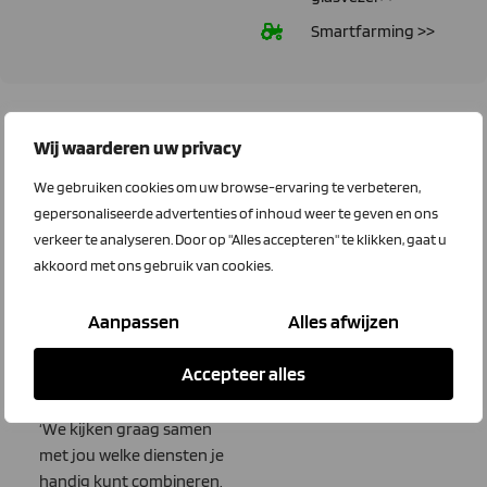
Smartfarming >>
Wij waarderen uw privacy
Kunnen wij je
We gebruiken cookies om uw browse-ervaring te verbeteren,
helpen?
gepersonaliseerde advertenties of inhoud weer te geven en ons
De adviseurs van LTO
verkeer te analyseren. Door op "Alles accepteren" te klikken, gaat u
Connect & Call houden de
akkoord met ons gebruik van cookies.
lijntjes graag kort.
Daarom kun je Lucas
Aanpassen
Alles afwijzen
Kruithof en Niels van den
Berg direct bellen met je
Accepteer alles
vragen.
‘We kijken graag samen
met jou welke diensten je
handig kunt combineren,