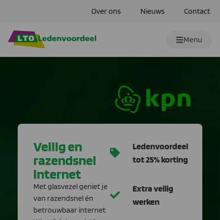
Over ons
Nieuws
Contact
Menu
Veilig en
Ledenvoordeel
razendsnel
tot 25% korting
internet
Met glasvezel geniet je
Extra veilig
van razendsnel én
werken
betrouwbaar internet.