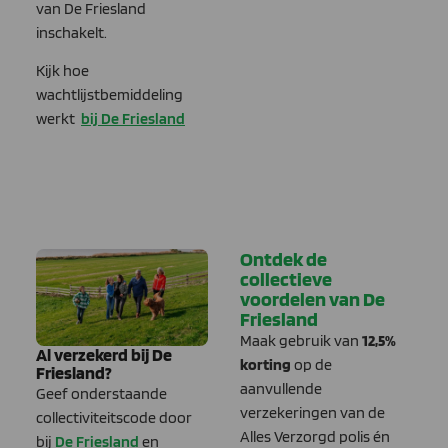
van De Friesland
inschakelt.
Kijk hoe
wachtlijstbemiddeling
werkt
bij De Friesland
Ontdek de
collectieve
voordelen van De
Friesland
Maak gebruik van
12,5%
Al verzekerd bij De
korting
op de
Friesland?
aanvullende
Geef onderstaande
verzekeringen van de
collectiviteitscode
door
Alles Verzorgd polis én
bij
De Friesland
en