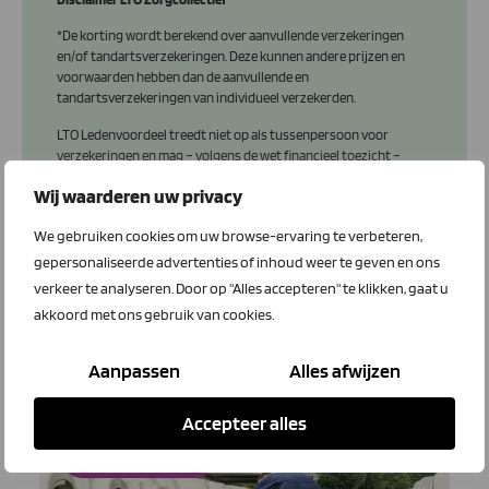
*De korting wordt berekend over aanvullende verzekeringen
en/of tandartsverzekeringen. Deze kunnen andere prijzen en
voorwaarden hebben dan de aanvullende en
tandartsverzekeringen van individueel verzekerden.
LTO Ledenvoordeel treedt niet op als tussenpersoon voor
verzekeringen en mag – volgens de wet financieel toezicht –
daarom geen advies geven over verzekeringsproducten. Laat je
Wij waarderen uw privacy
altijd adviseren door een erkend tussenpersoon.
We gebruiken cookies om uw browse-ervaring te verbeteren,
gepersonaliseerde advertenties of inhoud weer te geven en ons
verkeer te analyseren. Door op "Alles accepteren" te klikken, gaat u
akkoord met ons gebruik van cookies.
Zorgverzekeringen
nieuws
Aanpassen
Alles afwijzen
Accepteer alles
Zorgverzekeringen