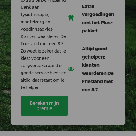
Extra
Denk aan
vergoedingen
fysiotherapie,
mantelzorg en
met het Plus-
voedingsadvies.
pakket.
Klanten waarderen De
Friesland met een 8.7.
Altijd goed
Zo weet je zeker dat je
geholpen:
kiest voor een
klanten
zorgverzekeraar die
goede service biedt en
waarderen De
altijd klaarstaat om je
Friesland met
te helpen.
een 8.7.
Bereken mijn
premie