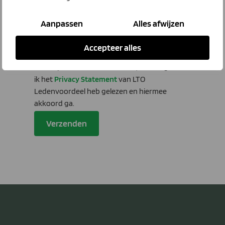
Mijn huidige zorgverzekeraar is:
Aanpassen
Alles afwijzen
Accepteer alles
Door op 'verzenden' te klikken, bevestig ik dat
ik het
Privacy Statement
van LTO
Ledenvoordeel heb gelezen en hiermee
akkoord ga.