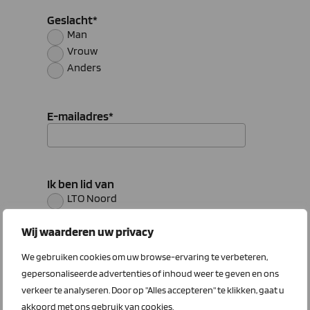
Geslacht
*
Man
Vrouw
Anders
E-mailadres
*
Ik ben lid van
LTO Noord
ZLTO
Wij waarderen uw privacy
LLTB
Agro+Zorg (medewerker in agro-
We gebruiken cookies om uw browse-ervaring te verbeteren,
sector)
Geen lid
gepersonaliseerde advertenties of inhoud weer te geven en ons
verkeer te analyseren. Door op "Alles accepteren" te klikken, gaat u
akkoord met ons gebruik van cookies.