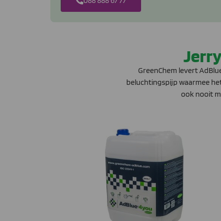
088 888 67 77
Jerry
GreenChem levert AdBlue i
beluchtingspijp waarmee het 
ook nooit m