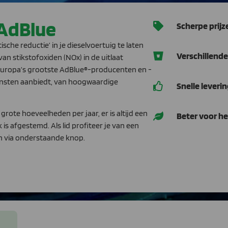
AdBlue
Scherpe prijz
ische reductie’ in je dieselvoertuig te laten
Verschillend
van stikstofoxiden (NOx) in de uitlaat
 Europa’s grootste AdBlue®-producenten en -
iensten aanbiedt, van hoogwaardige
Snelle leveri
grote hoeveelheden per jaar, er is altijd een
Beter voor he
is afgestemd. Als lid profiteer je van een
zen via onderstaande knop.