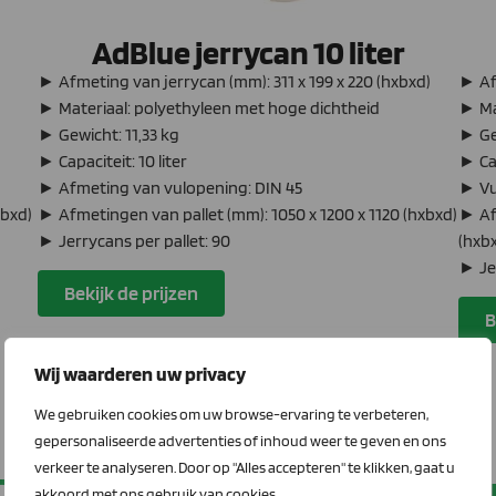
AdBlue jerrycan 10 liter
► Afmeting van jerrycan (mm): 311 x 199 x 220 (hxbxd)
► Af
► Materiaal: polyethyleen met hoge dichtheid
► Ma
► Gewicht: 11,33 kg
► Ge
► Capaciteit: 10 liter
► Cap
► Afmeting van vulopening: DIN 45
► Vu
xbxd)
► Afmetingen van pallet (mm): 1050 x 1200 x 1120 (hxbxd)
► Af
► Jerrycans per pallet: 90
(hxb
► Jer
Bekijk de prijzen
B
Wij waarderen uw privacy
We gebruiken cookies om uw browse-ervaring te verbeteren,
gepersonaliseerde advertenties of inhoud weer te geven en ons
verkeer te analyseren. Door op "Alles accepteren" te klikken, gaat u
Drums met AdBlue van 200 lite
akkoord met ons gebruik van cookies.