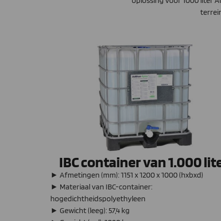
oplossing voor 1000 liter A
terrei
IBC container van 1.000 lit
► Afmetingen (mm): 1151 x 1200 x 1000 (hxbxd)
► Materiaal van IBC-container:
hogedichtheidspolyethyleen
► Gewicht (leeg): 57,4 kg