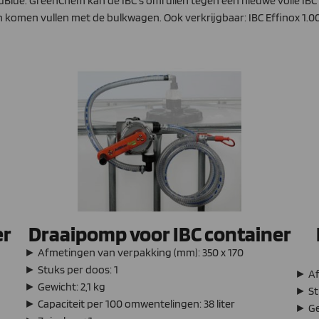
dBlue. GreenChem kan de IBC’s omruilen tegen een nieuwe volle IBC of
n komen vullen met de bulkwagen. Ook verkrijgbaar: IBC Effinox 1.000
er
Draaipomp voor IBC container
► Afmetingen van verpakking (mm): 350 x 170
► Stuks per doos: 1
► Af
► Gewicht: 2,1 kg
► St
► Capaciteit per 100 omwentelingen: 38 liter
► Ge