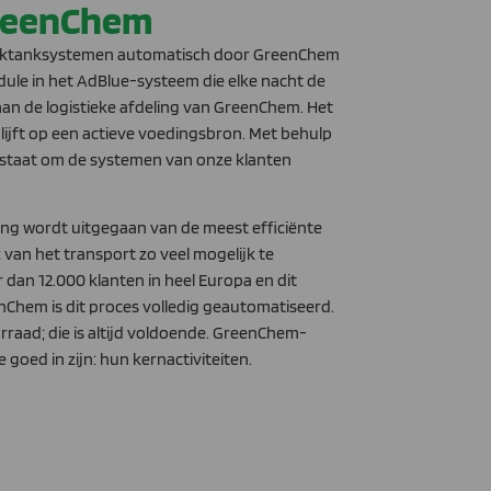
GreenChem
ulktanksystemen automatisch door GreenChem
dule in het AdBlue-systeem die elke nacht de
an de logistieke afdeling van GreenChem. Het
blijft op een actieve voedingsbron. Met behulp
n staat om de systemen van onze klanten
ing wordt uitgegaan van de meest efficiënte
van het transport zo veel mogelijk te
dan 12.000 klanten in heel Europa en dit
nChem is dit proces volledig geautomatiseerd.
rraad; die is altijd voldoende. GreenChem-
goed in zijn: hun kernactiviteiten.