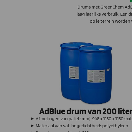
Drums met GreenChem AdBlue 
laag jaarlijks verbruik. Ee
op je terrein worden 
AdBlue drum van 200 lite
► Afmetingen van pallet (mm): 948 x 1150 x 1150 (hx
► Materiaal van vat: hogedichtheidspolyethyleen