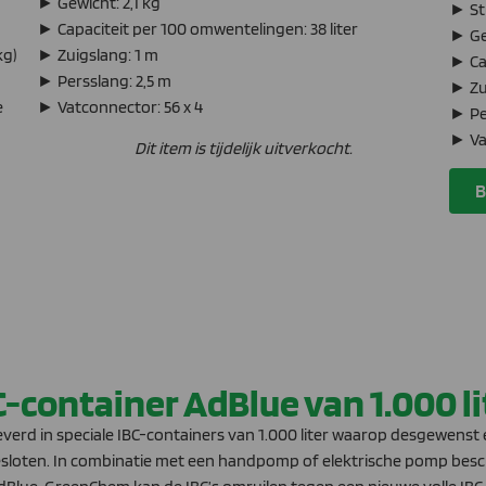
► Gewicht: 2,1 kg
► St
► Capaciteit per 100 omwentelingen: 38 liter
► Ge
kg)
► Zuigslang: 1 m
► Cap
► Persslang: 2,5 m
► Zu
e
► Vatconnector: 56 x 4
► Pe
► Va
Dit item is tijdelijk uitverkocht.
B
C-container AdBlue van 1.000 li
verd in speciale IBC-containers van 1.000 liter waarop desgewenst
oten. In combinatie met een handpomp of elektrische pomp besch