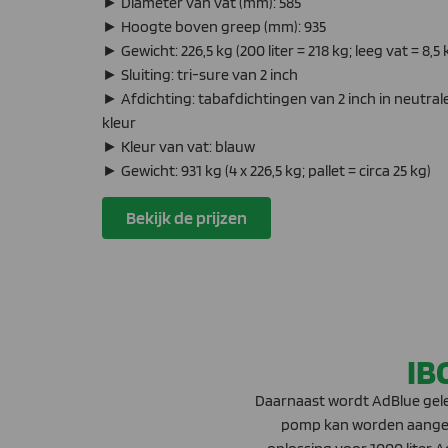
► Diameter van vat (mm): 585
► Hoogte boven greep (mm): 935
► Gewicht: 226,5 kg (200 liter = 218 kg; leeg vat = 8,5 
► Sluiting: tri-sure van 2 inch
► Afdichting: tabafdichtingen van 2 inch in neutral
kleur
► Kleur van vat: blauw
► Gewicht: 931 kg (4 x 226,5 kg; pallet = circa 25 kg)
Bekijk de prijzen
IB
Daarnaast wordt AdBlue gele
pomp kan worden aangesl