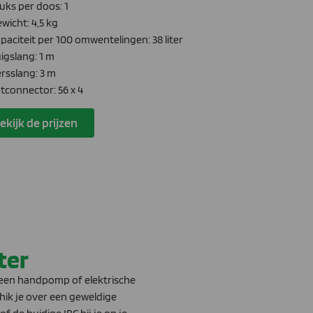
uks per doos: 1
wicht: 4,5 kg
aciteit per 100 omwentelingen: 38 liter
igslang: 1 m
rsslang: 3 m
tconnector: 56 x 4
ekijk de prijzen
ter
 een handpomp of elektrische
ik je over een geweldige