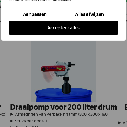
zijn een uitstekende oplossing als je AdBlue binnen je bedrijf wilt
n drum met AdBlue kan op een trolley worden bevestigd en kan dan e
Aanpassen
Alles afwijzen
verplaatst. Verplaatsing van de machines die moeten worden bijgevu
Accepteer alles
r
Draaipomp voor 200 liter drum
bxd)
► Afmetingen van verpakking (mm):300 x 300 x 180
► Stuks per doos: 1
► Af