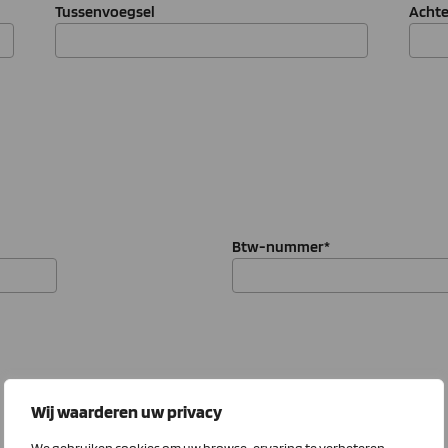
Tussenvoegsel
Acht
Btw-nummer
*
Wij waarderen uw privacy