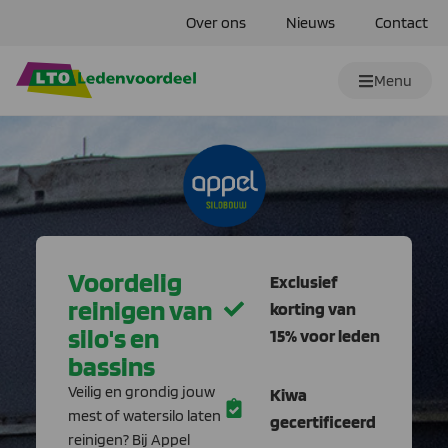
Over ons
Nieuws
Contact
Menu
Voordelig
Exclusief
reinigen van
korting van
silo's en
15% voor leden
bassins
Veilig en grondig jouw
Kiwa
mest of watersilo laten
gecertificeerd
reinigen? Bij Appel