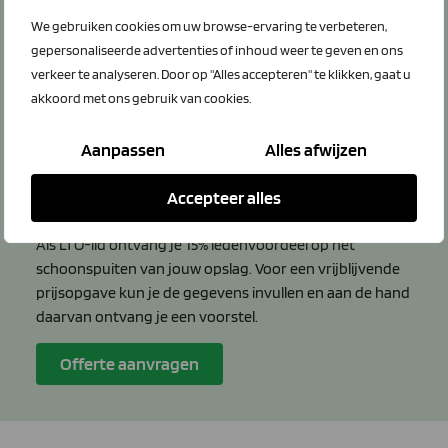
We gebruiken cookies om uw browse-ervaring te verbeteren,
gepersonaliseerde advertenties of inhoud weer te geven en ons
verkeer te analyseren. Door op "Alles accepteren" te klikken, gaat u
akkoord met ons gebruik van cookies.
Aanpassen
Alles afwijzen
Wil je je mestopslag laten reinigen
Accepteer alles
met korting?
Als LTO-lid ontvang je 15% ledenvoordeel op het
schoonspuiten van jouw opslag. Voor een vrijblijvende
prijsopgave kun je de gegevens invullen en aan de hand
daarvan ontvang je een voorstel.
Offerte aanvragen