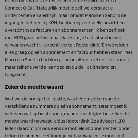
Roeterdink is dus dik tevreden met de service van LTO
Connect & Call. ‘Natuurlijk moet je zelf wel eerst actie
ondernemen en alert zijn, maar omdat Marco en Sandro de
ingangen hebben bij KPN, hebben zij veel sneller inzicht en
overzicht in de facturen en abonnementen. Ik ben zelf ook
met KPN gaan bellen, maar dan kom je toch al snel in een
wirwar en wachtrij terecht’, vertelt Roeterdink. ‘En we wilden
alles graag op één abonnement en factuur hebben staan. Met
Marco en Sandro had ik in principe alleen telefonisch contact,
maar telkens werd alles goed en duidelijk uitgelegd en
toegelicht.’
Zeker de moeite waard
Wat wel de nodige tijd kostte, was het omzetten van de
verschillende nummers op één abonnement. ‘Daar moest ik
wel even wat tijd in stoppen, maar uiteindelijk is het zeker de
moeite waard geweest’, aldus Roeterdink. Ze adviseert LTO-
leden daarom om ook eens de mobiele abonnementen onder
te loep te nemen. ‘Het komt je niet aanwaaien, je moet zelf