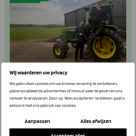
Wij waarderen uw privacy
LTO Connect & Call
We gebruiken cookies om uw browse-ervaring te verbeteren,
gepersonaliseerde advertenties of inhoud weer te geven en ons
Hoe meer producten en diensten van KPN je combineert
verkeer te analyseren. Door op "Alles accepteren" te klikken, gaat u
hoe meer korting je krijgt. Onze persoonlijke adviseurs
akkoord met ons gebruik van cookies.
helpen je graag verder met advies over Extra Veilig
Internet, mobiele en vaste telefonie, TV en smartfarming.
Aanpassen
Alles afwijzen
Accepteer alles