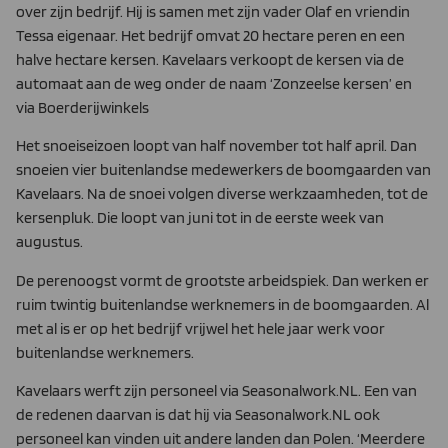
over zijn bedrijf. Hij is samen met zijn vader Olaf en vriendin
Tessa eigenaar. Het bedrijf omvat 20 hectare peren en een
halve hec­tare kersen. Kavelaars verkoopt de kersen via de
automaat aan de weg onder de naam ‘Zonzeelse kersen’ en
via Boerderijwinkels
Het snoeiseizoen loopt van half november tot half april. Dan
snoeien vier buitenlandse medewerkers de boomgaarden van
Kavelaars. Na de snoei volgen diverse werkzaamheden, tot de
kersenpluk. Die loopt van juni tot in de eerste week van
augus­tus.
De perenoogst vormt de grootste arbeidspiek. Dan werken er
ruim twintig buitenlandse werknemers in de boomgaarden. Al
met al is er op het bedrijf vrijwel het hele jaar werk voor
buiten­landse werknemers.
Kavelaars werft zijn personeel via Seasonalwork.NL. Een van
de redenen daarvan is dat hij via Seasonalwork.NL ook
personeel kan vinden uit andere landen dan Polen. ‘Meerdere