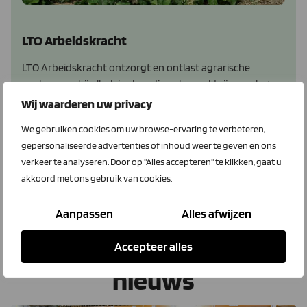
LTO Arbeidskracht
LTO Arbeidskracht ontzorgt en ontlast agrarische
werkgevers bij allerlei zaken die gekoppeld zijn aan het
werkgeverschap.
Wij waarderen uw privacy
We gebruiken cookies om uw browse-ervaring te verbeteren,
gepersonaliseerde advertenties of inhoud weer te geven en ons
Bekijk dit voordeel
verkeer te analyseren. Door op "Alles accepteren" te klikken, gaat u
akkoord met ons gebruik van cookies.
Aanpassen
Alles afwijzen
Personele-diensten
Accepteer alles
nieuws