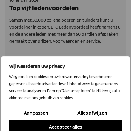
10 januari 2024
Top vijf ledenvoordelen
Samen met 30.000 collega boeren en tuinders kunt u
voordeliger inkopen. LTO Ledenvoordeel heeft namens u
en de andere leden met meer dan 50 partijen afspraken
gemaakt over prijzen, voorwaarden en service.
Lees meer
Wij waarderen uw privacy
We gebruiken cookies om uw browse-ervaring te verbeteren,
Full Power Support
gepersonaliseerde advertenties of inhoud weer te geven en ons
verkeer te analyseren. Door op "Alles accepteren" te klikken, gaat u
akkoord met ons gebruik van cookies.
Aanpassen
Alles afwijzen
Accepteer alles