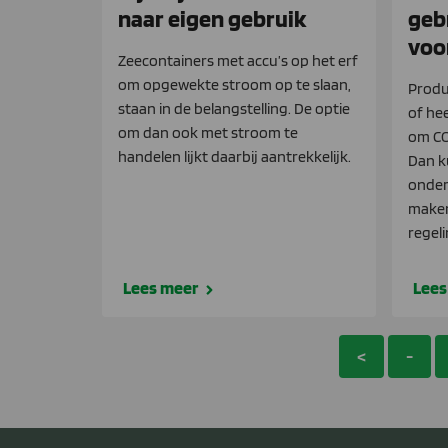
naar eigen gebruik
geb
voo
Zeecontainers met accu’s op het erf
om opgewekte stroom op te slaan,
Produ
staan in de belangstelling. De optie
of he
om dan ook met stroom te
om CO
handelen lijkt daarbij aantrekkelijk.
Dan k
onder
maken
regel
Lees meer
Lees
<
-