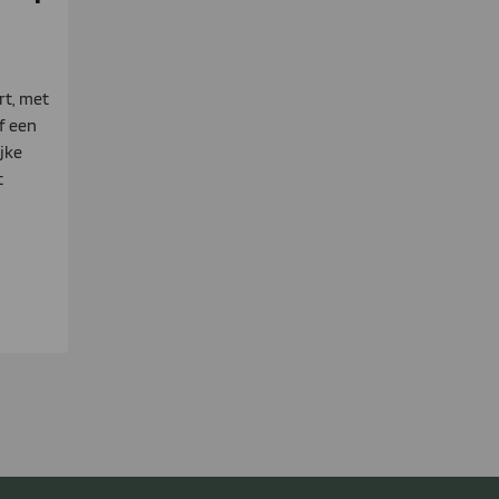
rt, met
f een
jke
t