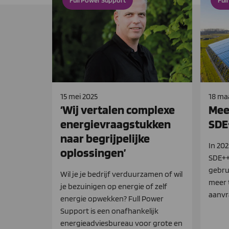
Full Power Support
Ful
15 mei 2025
18 ma
‘Wij vertalen complexe
Mee
energievraagstukken
SDE
naar begrijpelijke
In 20
oplossingen’
SDE++
gebru
Wil je je bedrijf verduurzamen of wil
meer 
je bezuinigen op energie of zelf
aanvr
energie opwekken? Full Power
Support is een onafhankelijk
energieadviesbureau voor grote en