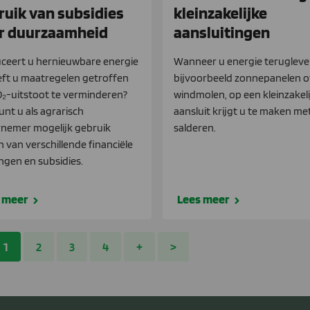
ruik van subsidies
kleinzakelijke
r duurzaamheid
aansluitingen
ceert u hernieuwbare energie
Wanneer u energie terugleve
eft u maatregelen getroffen
bijvoorbeeld zonnepanelen o
₂-uitstoot te verminderen?
windmolen, op een kleinzakeli
unt u als agrarisch
aansluit krijgt u te maken me
nemer mogelijk gebruik
salderen.
 van verschillende financiële
ingen en subsidies.
 meer
Lees meer
1
2
3
4
+
>