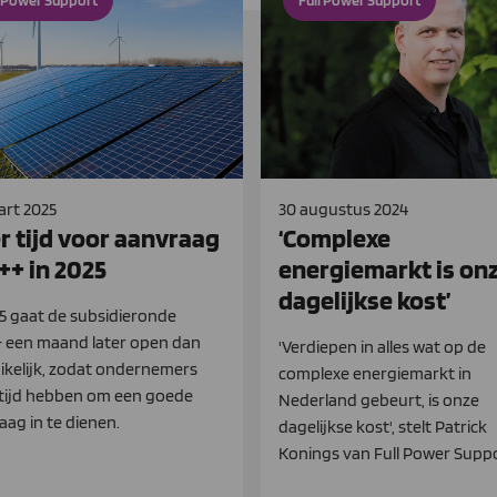
l Power Support
Full Power Support
art 2025
30 augustus 2024
r tijd voor aanvraag
‘Complexe
++ in 2025
energiemarkt is on
dagelijkse kost’
25 gaat de subsidieronde
 een maand later open dan
'Verdiepen in alles wat op de
ikelijk, zodat ondernemers
complexe energiemarkt in
tijd hebben om een goede
Nederland gebeurt, is onze
aag in te dienen.
dagelijkse kost', stelt Patrick
Konings van Full Power Suppo