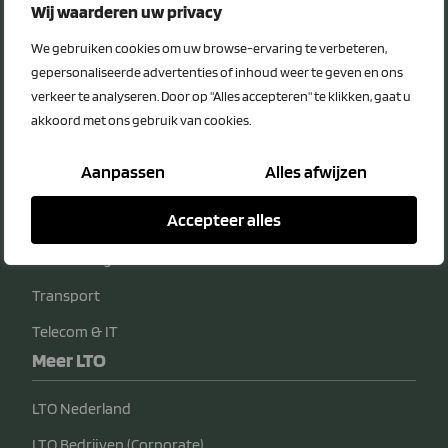
Privacy Statement
Wij waarderen uw privacy
Disclaimer
We gebruiken cookies om uw browse-ervaring te verbeteren,
Voordeelcategorieën
gepersonaliseerde advertenties of inhoud weer te geven en ons
verkeer te analyseren. Door op "Alles accepteren" te klikken, gaat u
Energie
akkoord met ons gebruik van cookies.
Diensten
Aanpassen
Alles afwijzen
Veiligheid
Accepteer alles
Bedrijfsvoering
Verzekeringen
Transport
Telecom & IT
Meer LTO
LTO Nederland
LTO Bedrijven (Corporate)