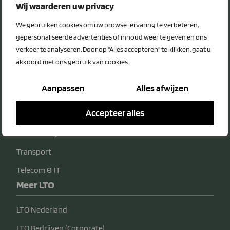
Privacy Statement
Wij waarderen uw privacy
Disclaimer
We gebruiken cookies om uw browse-ervaring te verbeteren,
Voordeelcategorieën
gepersonaliseerde advertenties of inhoud weer te geven en ons
verkeer te analyseren. Door op "Alles accepteren" te klikken, gaat u
Energie
akkoord met ons gebruik van cookies.
Diensten
Aanpassen
Alles afwijzen
Veiligheid
Accepteer alles
Bedrijfsvoering
Verzekeringen
Transport
Telecom & IT
Meer LTO
LTO Nederland
LTO Bedrijven (Corporate)