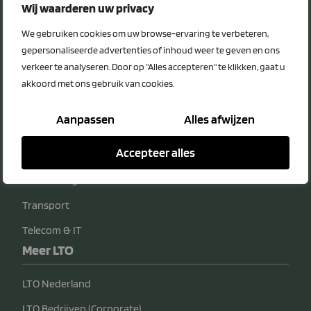
Privacy Statement
Wij waarderen uw privacy
Disclaimer
We gebruiken cookies om uw browse-ervaring te verbeteren,
Voordeelcategorieën
gepersonaliseerde advertenties of inhoud weer te geven en ons
verkeer te analyseren. Door op "Alles accepteren" te klikken, gaat u
Energie
akkoord met ons gebruik van cookies.
Diensten
Aanpassen
Alles afwijzen
Veiligheid
Accepteer alles
Bedrijfsvoering
Verzekeringen
Transport
Telecom & IT
Meer LTO
LTO Nederland
LTO Bedrijven (Corporate)