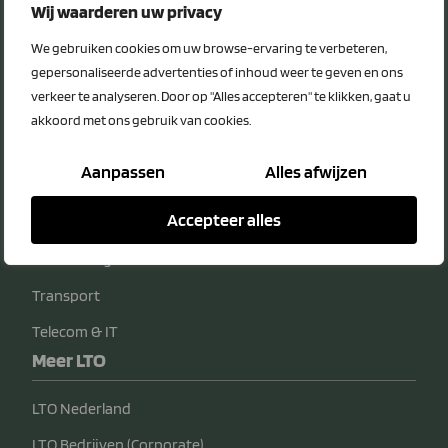
Privacy Statement
Wij waarderen uw privacy
Disclaimer
We gebruiken cookies om uw browse-ervaring te verbeteren,
Voordeelcategorieën
gepersonaliseerde advertenties of inhoud weer te geven en ons
verkeer te analyseren. Door op "Alles accepteren" te klikken, gaat u
Energie
akkoord met ons gebruik van cookies.
Diensten
Aanpassen
Alles afwijzen
Veiligheid
Accepteer alles
Bedrijfsvoering
Verzekeringen
Transport
Telecom & IT
Meer LTO
LTO Nederland
LTO Bedrijven (Corporate)