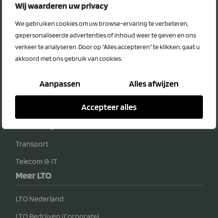
Privacy Statement
Wij waarderen uw privacy
Disclaimer
We gebruiken cookies om uw browse-ervaring te verbeteren,
Voordeelcategorieën
gepersonaliseerde advertenties of inhoud weer te geven en ons
verkeer te analyseren. Door op "Alles accepteren" te klikken, gaat u
Energie
akkoord met ons gebruik van cookies.
Diensten
Aanpassen
Alles afwijzen
Veiligheid
Accepteer alles
Bedrijfsvoering
Verzekeringen
Transport
Telecom & IT
Meer LTO
LTO Nederland
LTO Bedrijven (Corporate)