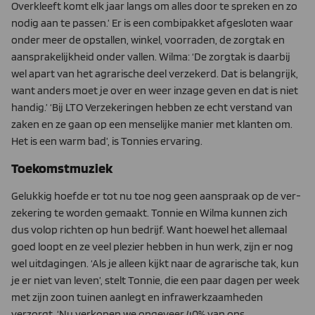
Overkleeft komt elk jaar langs om alles door te spreken en zo
nodig aan te passen.’ Er is een combipakket af­gesloten waar
onder meer de opstallen, winkel, voorraden, de zorgtak en
aansprakelijkheid onder vallen. Wilma: ‘De zorgtak is daarbij
wel apart van het agrarische deel verzekerd. Dat is be­langrijk,
want anders moet je over en weer inzage geven en dat is niet
handig.’ ‘Bij LTO Verzekeringen hebben ze echt verstand van
zaken en ze gaan op een menselijke manier met klanten om.
Het is een warm bad’, is Tonnies ervaring.
Toekomstmuziek
Gelukkig hoefde er tot nu toe nog geen aanspraak op de ver­
zekering te worden gemaakt. Tonnie en Wilma kunnen zich
dus volop richten op hun bedrijf. Want hoewel het allemaal
goed loopt en ze veel plezier hebben in hun werk, zijn er nog
wel uit­dagingen. ‘Als je alleen kijkt naar de agrarische tak, kun
je er niet van leven’, stelt Tonnie, die een paar dagen per week
met zijn zoon tuinen aanlegt en infrawerkzaamheden
verzorgt. ‘Nu verkopen we ongeveer 40% van ons