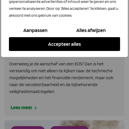
gepersonaliseerde advertenties of inhoud weer te geven en ons
verkeer te analyseren. Door op "Alles accepteren" te klikken, gaat u
akkoord met ons gebruik van cookies.
Aanpassen
Alles afwijzen
25 juni 2026
Waar moet je op letten bij het
Accepteer alles
verzekeren van je EOS?
Overweeg je de aanschaf van een EOS? Dan is het
verstandig om niet alleen te kijken naar de technische
mogelijkheden en het financiële rendement, maar ook
naar de verzekerbaarheid en de bijbehorende
veiligheidsmaatregelen.
Lees meer