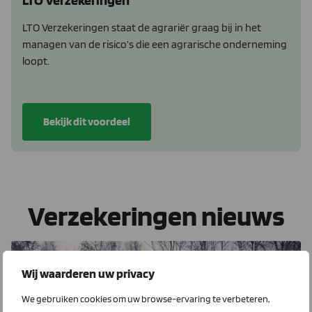
LTO Verzekeringen staat de agrariër graag bij in het
managen van de risico’s die een agrarische onderneming
loopt.
Bekijk dit voordeel
Verzekeringen nieuws
LTO Verzekeringen
Wij waarderen uw privacy
We gebruiken cookies om uw browse-ervaring te verbeteren,