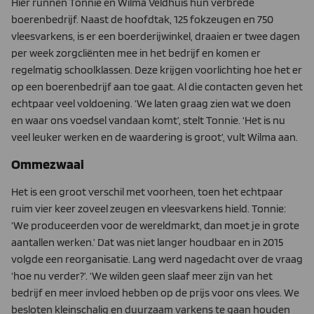
Hier runnen Tonnie en Wilma Veldhuis hun ver­brede
boerenbedrijf. Naast de hoofdtak, 125 fokzeugen en 750
vleesvarkens, is er een boerderijwinkel, draaien er twee dagen
per week zorgcliënten mee in het bedrijf en komen er
regelmatig schoolklassen. Deze krijgen voorlichting hoe het er
op een boerenbedrijf aan toe gaat. Al die contacten geven het
echtpaar veel voldoening. ‘We laten graag zien wat we doen
en waar ons voedsel vandaan komt’, stelt Tonnie. ‘Het is nu
veel leu­ker werken en de waardering is groot’, vult Wilma aan.
Ommezwaai
Het is een groot verschil met voorheen, toen het echtpaar
ruim vier keer zoveel zeugen en vleesvarkens hield. Tonnie:
‘We pro­duceerden voor de wereldmarkt, dan moet je in grote
aan­tallen werken.’ Dat was niet langer houdbaar en in 2015
volgde een reorganisatie. Lang werd nagedacht over de vraag
‘hoe nu verder?’. ‘We wilden geen slaaf meer zijn van het
bedrijf en meer invloed hebben op de prijs voor ons vlees. We
besloten kleinschalig en duurzaam varkens te gaan houden