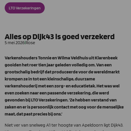
LTO Verzekeringen
Alles op Dijk43 is goed verzekerd
5 mei 2026
|
Rose
Varkenshouders Tonnie en Wilma Veldhuis uit Klarenbeek
gooiden het roer tien jaar geleden volledig om. Van een
grootschalig bedrijf dat produceerde voor de wereldmarkt
krompen ze in tot een kleinschalige, duurzame
varkenshouderij met een zorg- en educatietak. Het was wel
even zoeken naar een passende verzekering, die werd
gevonden bij LTO Verzekeringen. ‘Ze hebben verstand van
zaken en er is persoonlijk contact met oog voor de menselijke
maat, dat past precies bij ons.’
Niet ver van snelweg A1 ter hoogte van Apeldoorn ligt Dijk43.