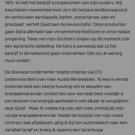
1973. ‘Ik heb het bedrijf overgenomen van mijn ouders. Wij
beschikken momenteel over zo’n 65 hectare landbouwgrond
en verbouwen aardappels, bieten, zomertarwe, uien en
graszaad’, vertelt Quist aan de keukentafel. ‘Onze producten
gaan bijna allemaal naar verwerkende bedrijven in onze nabije
omgeving. Twee van mijn dochters volgen op dit moment ook
een agrarische opleiding. De kans is aanwezig dat zij het
bedrijf in de toekomst gaan overnemen. Dat zou ik wel erg
mooi vinden.’
De Zeeuwse ondernemer stapte onlangs via LTO
Ledenvoordeel over naar Audax Renewables. ‘Ik was in eerste
instantie best een beetje huiverig om te wisselen van
energieleverancier, omdat het voor een leek best moeilijk is
om tarieven van energie aanbieders met elkaar te vergelijken’,
zegt Quist. ‘Maar ik voelde mij ook niet meer prettig bij mijn
vorige energieleverancier. Nadat de looptijd van mijn vaste
contract was afgelopen, ging ik bij hen automatisch naar een
variabel tarief en kreeg ik opeens een torenhoge