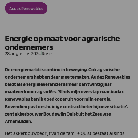
Audax Renewables
Energie op maat voor agrarische
ondernemers
28 augustus 2024
|
Rose
De energiemarkt is continu in beweging. Ook agrarische
ondernemers hebben daar mee te maken. Audax Renewables
biedt als energieleverancier al meer dan twintig jaar
maatwerk voor agrariërs. ‘Sinds mijn overstap naar Audax
Renewables ben ik goedkoper uit voor mijn energie.
Bovendien past ons huidige contract beter bij onze situatie’,
zegt akkerbouwer Boudewijn Quist uit het Zeeuwse
Arnemuiden.
Het akkerbouwbedrijf van de familie Quist bestaat al sinds