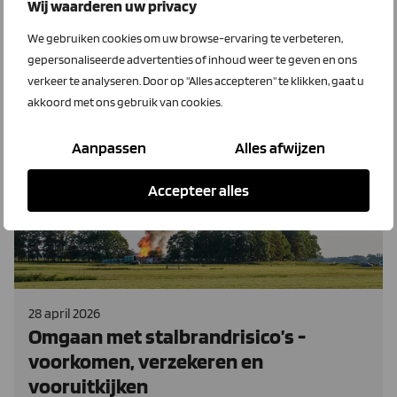
hun kleinschalige, duurzame varkenshouderij met een
Wij waarderen uw privacy
zorg- en educatietak bij LTO Verzekeringen.
We gebruiken cookies om uw browse-ervaring te verbeteren,
gepersonaliseerde advertenties of inhoud weer te geven en ons
Lees meer
verkeer te analyseren. Door op "Alles accepteren" te klikken, gaat u
akkoord met ons gebruik van cookies.
Aanpassen
Alles afwijzen
Brandveiligheid
LTO Verzekeringen
Accepteer alles
28 april 2026
Omgaan met stalbrandrisico’s -
voorkomen, verzekeren en
vooruitkijken