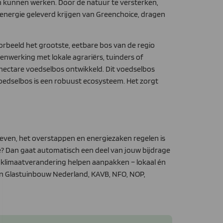
n kunnen werken. Door de natuur te versterken,
energie geleverd krijgen van Greenchoice, dragen
oorbeeld het grootste, eetbare bos van de regio
enwerking met lokale agrariërs, tuinders of
 hectare voedselbos ontwikkeld. Dit voedselbos
oedselbos is een robuust ecosysteem. Het zorgt
arieven, het overstappen en energiezaken regelen is
ce? Dan gaat automatisch een deel van jouw bijdrage
 klimaatverandering helpen aanpakken – lokaal én
n Glastuinbouw Nederland, KAVB, NFO, NOP,