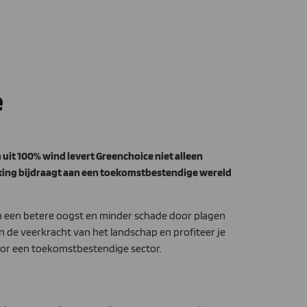
e
it 100% wind levert Greenchoice niet alleen
rking bijdraagt aan een toekomstbestendige wereld
an een betere oogst en minder schade door plagen
n de veerkracht van het landschap en profiteer je
oor een toekomstbestendige sector.