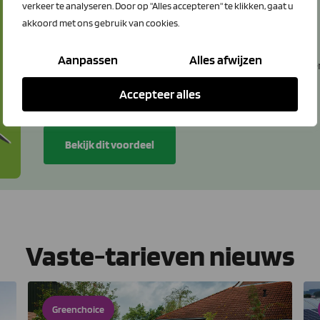
verkeer te analyseren. Door op "Alles accepteren" te klikken, gaat u
akkoord met ons gebruik van cookies.
Greenchoice
Aanpassen
Alles afwijzen
Ontvang voordelige vaste tarieven en goede voorwaarde
Aardgas met Natuur voor Morgen van Greenchoice.
Accepteer alles
Bekijk dit voordeel
Vaste-tarieven nieuws
Greenchoice