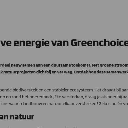
eve energie van Greenchoic
ordeel nauw samen aan een duurzame toekomst. Met groene stroom u
ook natuurprojecten dichtbij en ver weg. Ontdek hoe deze samenwe
ende biodiversiteit en een stabieler ecosysteem. Het draagt bij a
en rond het boerenbedrijf te versterken, draag je als boer bij aa
ans waarin landbouw en natuur elkaar versterken? Zeker, nu én v
van natuur