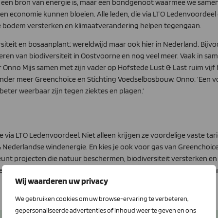
een een bron van energie is, maar een bondgenoot waarmee we same
 economie kunnen bloeien. Alle leden, die via LTO Ledenvoordeel 
de bodem versterken en klimaatverandering helpen tegengaan.
siteit en bosaanplant: wereldwijd maar ook hier in Nederland. Bijv
ren van biodiversiteit in Oostvoorne en nog veel meer. Vaak in sam
r Onno Mijs samen met zijn vader op Hofstede Lust & Last ruim vijf
nder meer Greenchoice en Stichting Voedselbosbouw. Onno: ‘Een v
ter weerbaar zijn tegen ziektes en plagen.’
ice via LTO Ledenvoordeel. Niet alleen krijgen ze voordelige vaste t
00% Nederlandse windenergie. En kies je ook voor gas van Greenchoi
t projecten die natuur beschermen, biodiversiteit versterken en
eenchoice voor jouw bedrijf kunnen betekenen? Ook voor leden va
Wij waarderen uw privacy
We gebruiken cookies om uw browse-ervaring te verbeteren,
gepersonaliseerde advertenties of inhoud weer te geven en ons