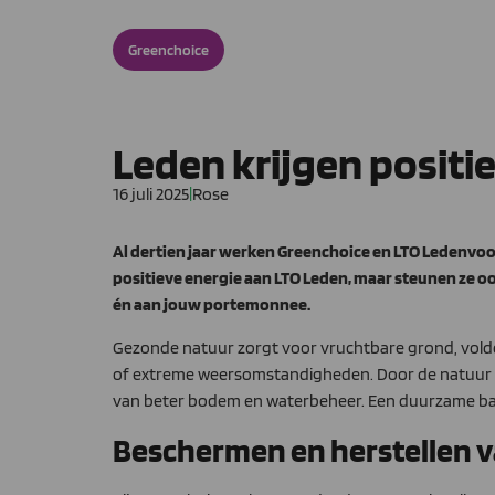
Greenchoice
Leden krijgen positi
16 juli 2025
|
Rose
Al dertien jaar werken Greenchoice en LTO Ledenvo
positieve energie aan LTO Leden, maar steunen ze 
én aan jouw portemonnee.
Gezonde natuur zorgt voor vruchtbare grond, voldo
of extreme weersomstandigheden. Door de natuur op 
van beter bodem en waterbeheer. Een duurzame bal
Beschermen en herstellen 