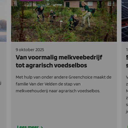
9 oktober 2025
1
Van voormalig melkveebedrijf
tot agrarisch voedselbos
Met hulp van onder andere Greenchoice maakt de
V
j
familie Van der Velden de stap van
z
melkveehouderij naar agrarisch voedselbos.
M
z
s
j
Lees meer