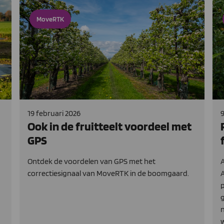
MoveRTK
19 februari 2026
9
Ook in de fruitteelt voordeel met
GPS
Ontdek de voordelen van GPS met het
A
correctiesignaal van MoveRTK in de boomgaard.
p
g
n
w