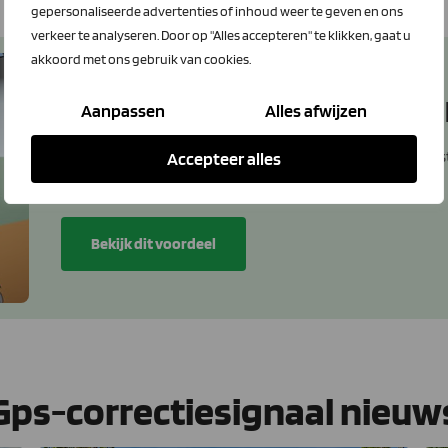
gepersonaliseerde advertenties of inhoud weer te geven en ons
verkeer te analyseren. Door op "Alles accepteren" te klikken, gaat u
akkoord met ons gebruik van cookies.
MoveRTK - GPS correctiesignaa
Aanpassen
Alles afwijzen
Leden krijgen 250,- korting per jaar op de plaatsbepalin
Accepteer alles
Bekijk dit voordeel
Gps-correctiesignaal nieuw