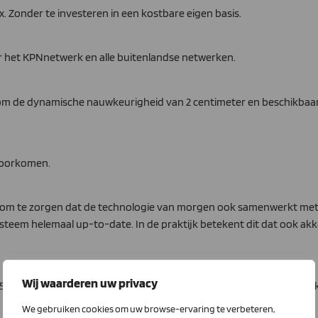
ux. Zonder te investeren in een kostbare eigen basis.
r het KPNnetwerk en alle buitenlandse netwerken.
m de dynamische nauwkeurigheid van 2 centimeter en beschikbaarhe
voorkomen.
s om te zorgen dat de technologie van morgen ook samenwerkt met 
 systeem helemaal up-to-date. In de praktijk betekent dit dat ook
Wij waarderen uw privacy
s 500 euro, inclusief de simkaart. Een scherpe prijs voor zoveel nauw
We gebruiken cookies om uw browse-ervaring te verbeteren,