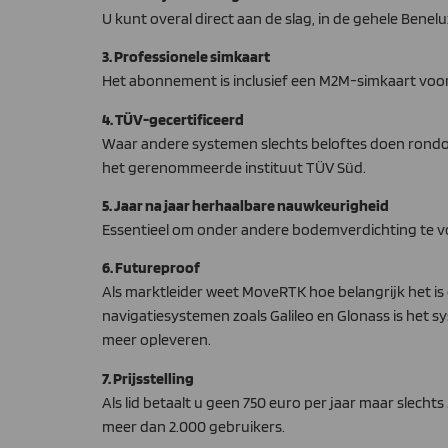
U kunt overal direct aan de slag, in de gehele Benel
3. Professionele simkaart
Het abonnement is inclusief een M2M-simkaart voo
4. TÜV-gecertificeerd
Waar andere systemen slechts beloftes doen rondo
het gerenommeerde instituut TÜV Süd.
5. Jaar na jaar herhaalbare nauwkeurigheid
Essentieel om onder andere bodemverdichting te 
6. Futureproof
Als marktleider weet MoveRTK hoe belangrijk het i
navigatiesystemen zoals Galileo en Glonass is het
meer opleveren.
7. Prijsstelling
Als lid betaalt u geen 750 euro per jaar maar slecht
meer dan 2.000 gebruikers.