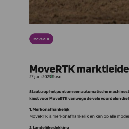
MoveRTK
MoveRTK marktleide
27 juni 2023
|
Rose
Staat u op het punt om een automatische machinest
kiest voor MoveRTK vanwege de vele voordelen die 
1. Merkonafhankelijk
MoveRTK is merkonafhankelijk en kan op alle moder
2. Landelijke dekking