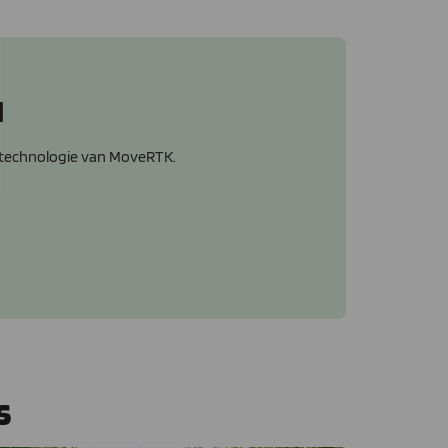
l
gstechnologie van MoveRTK.
s