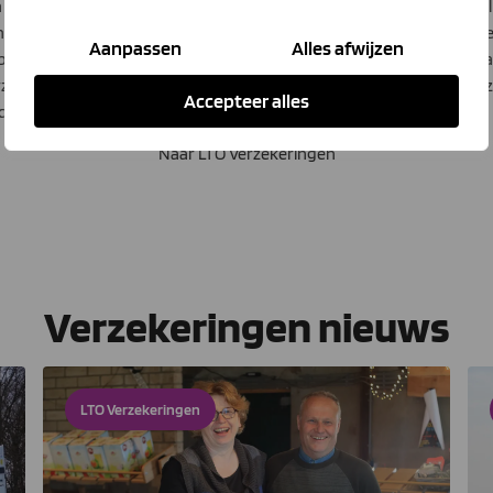
n servers zijn ondergedompeld in een vloeistof die de warmte van 
bijna 100 procent. Door hiermee kassen te verwarmen en de servers 
Aanpassen
Alles afwijzen
as besparen. Drie glastuinbouwbedrijven hebben al een ‘Greenbox’
rzekeringen ook daarvoor de verzekeringen heeft geregeld? ‘Nee’,
Accepteer alles
ok daarvoor kun je bij LTO Verzekeringen aankloppen.’
Naar LTO Verzekeringen
Verzekeringen nieuws
LTO Verzekeringen