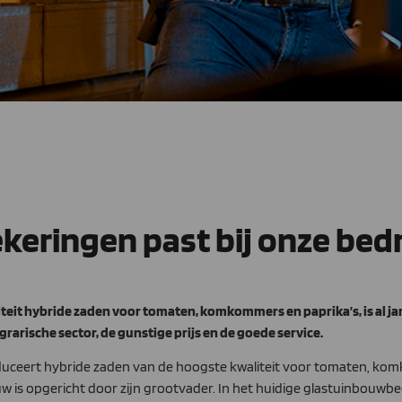
keringen past bij onze bedr
eit hybride zaden voor tomaten, komkommers en paprika’s, is al jar
arische sector, de gunstige prijs en de goede service.
ceert hybride zaden van de hoogste kwaliteit voor tomaten, komk
euw is opgericht door zijn grootvader. In het huidige glastuinbouwb