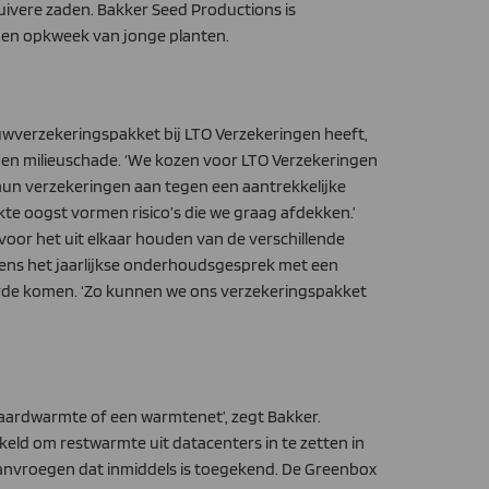
uivere zaden. Bakker Seed Productions is
e en opkweek van jonge planten.
bouwverzekeringspakket bij LTO Verzekeringen heeft,
d en milieuschade. ‘We kozen voor LTO Verzekeringen
j hun verzekeringen aan tegen een aantrekkelijke
te oogst vormen risico’s die we graag afdekken.’
voor het uit elkaar houden van de verschillende
dens het jaarlijkse onderhoudsgesprek met een
orde komen. ‘Zo kunnen we ons verzekeringspakket
 aardwarmte of een warmtenet’, zegt Bakker.
ld om restwarmte uit datacenters in te zetten in
 aanvroegen dat inmiddels is toegekend. De Greenbox