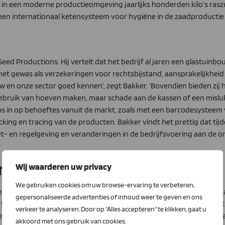
in een moderne productieomgeving jaarlijks honderden kilo’s rasz
, een internationaal ketensysteem voor hygiëne in de zaadproducti
Seed Productions. Hij vertelt dat het bedrijf al jaren een glastuin
n het gewas als verzekeringen voor rechtsbijstand, aansprakelijkhei
ouw en onze sector goed kennen’, zegt Bakker. ‘Bovendien bieden zi
 gebruik van hoeven maken, maar schade aan de kassen of een misluk
ons in op behoeftes vanuit de markt, zoals met een barcodesysteem 
ing en tracing van de producten. Bakker vindt het prettig dat tij
t- en regelgeving en veranderingen in de bedrijfsvoering aan de 
nters
Wij waarderen uw privacy
We gebruiken cookies om uw browse-ervaring te verbeteren,
ffen terugbrengen. ‘In onze regio kunnen we geen gebruikmaken van
gepersonaliseerde advertenties of inhoud weer te geven en ons
Samen met twee energiespecialisten heeft hij een methode ontwikke
verkeer te analyseren. Door op "Alles accepteren" te klikken, gaat u
rde zo’n goed resultaat op dat de bedenkers een wereldwijd patent
akkoord met ons gebruik van cookies.