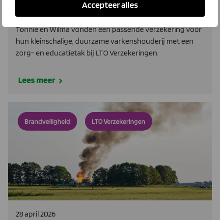
Accepteer alles
Alles op Dijk43 is goed verzekerd
Tonnie en Wilma vonden een passende verzekering voor
hun kleinschalige, duurzame varkenshouderij met een
zorg- en educatietak bij LTO Verzekeringen.
Lees meer
Brandveiligheid
LTO Verzekeringen
28 april 2026