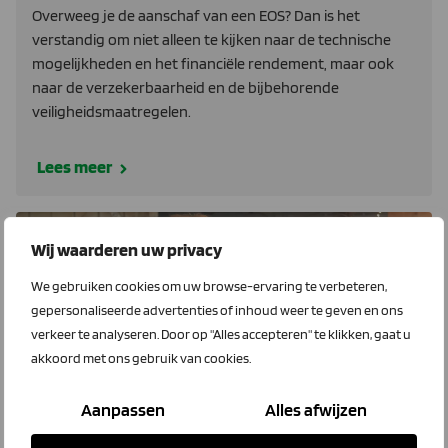
Overweeg je de aanschaf van een EOS? Dan is het
verstandig om niet alleen te kijken naar de technische
mogelijkheden en het financiële rendement, maar ook
naar de verzekerbaarheid en de bijbehorende
veiligheidsmaatregelen.
Lees meer
Wij waarderen uw privacy
LTO Verzekeringen
We gebruiken cookies om uw browse-ervaring te verbeteren,
gepersonaliseerde advertenties of inhoud weer te geven en ons
verkeer te analyseren. Door op "Alles accepteren" te klikken, gaat u
akkoord met ons gebruik van cookies.
Aanpassen
Alles afwijzen
5 mei 2026