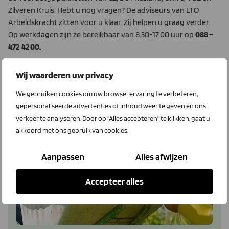
Zilveren Kruis. Hebt u nog vragen? De adviseurs van LTO
Arbeidskracht zitten voor u klaar. Zij helpen u graag verder.
Op werkdagen zijn ze bereikbaar van 8.30-17.00 uur op
088 –
472 42 00.
LTO Zorgvergelijker
Wij waarderen uw privacy
We gebruiken cookies om uw browse-ervaring te verbeteren,
gepersonaliseerde advertenties of inhoud weer te geven en ons
Korting op aanvullende pakketten
verkeer te analyseren. Door op "Alles accepteren" te klikken, gaat u
akkoord met ons gebruik van cookies.
Aanpassen
Alles afwijzen
Accepteer alles