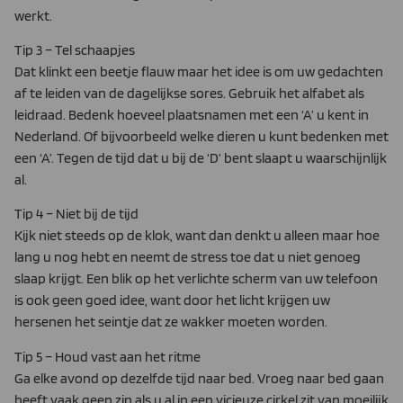
werkt.
Tip 3 – Tel schaapjes
Dat klinkt een beetje flauw maar het idee is om uw gedachten
af te leiden van de dagelijkse sores. Gebruik het alfabet als
leidraad. Bedenk hoeveel plaatsnamen met een ‘A’ u kent in
Nederland. Of bijvoorbeeld welke dieren u kunt bedenken met
een ‘A’. Tegen de tijd dat u bij de ‘D’ bent slaapt u waarschijnlijk
al.
Tip 4 – Niet bij de tijd
Kijk niet steeds op de klok, want dan denkt u alleen maar hoe
lang u nog hebt en neemt de stress toe dat u niet genoeg
slaap krijgt. Een blik op het verlichte scherm van uw telefoon
is ook geen goed idee, want door het licht krijgen uw
hersenen het seintje dat ze wakker moeten worden.
Tip 5 – Houd vast aan het ritme
Ga elke avond op dezelfde tijd naar bed. Vroeg naar bed gaan
heeft vaak geen zin als u al in een vicieuze cirkel zit van moeilijk