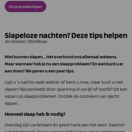
Zorgverzekeringen
Slapeloze nachten? Deze tips helpen
30 oktober 2024
|
Rose
Niet kunnen slapen… Het overkomt ons allemaal weleens.
Maar wanneer heb je nu een slaapprobleem? En wat kunt u er
aan doen? We geven u een paar tips.
Ligt u ‘s nachts vaak wakker of bent u moe, maar kunt u niet
slapen? Bijvoorbeeld door spanning in uw lijf of hoofd? Dit kan
wijzen op slaapproblemen. Ontdek de oorzaken van slecht
slapen.
Hoeveel slaap heb ik nodig?
Overdag zijn uw lichaam én geest hard aan het werk. Daarom
is het belangrijk dat ze genoeg tijd krijgen om te ontspannen.