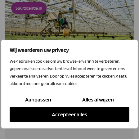
Spuitlicentie.nl
Wij waarderen uw privacy
We gebruiken cookies om uw browse-ervaring te verbeteren,
1 juni 2026
gepersonaliseerde advertenties of inhoud weer te geven en ons
Flexibel punten halen voor je
verkeer te analyseren. Door op "Alles accepteren" te klikken, gaat u
spuitlicentie
akkoord met ons gebruik van cookies.
Het verlengen van je spuitlicentie is belangrijk, maar de
Aanpassen
Alles afwijzen
scholing inpassen in een drukke bedrijfsvoering blijft
vaak een uitdaging. Spuitlicentie.nl speelt daarop in met
Accepteer alles
een flexibele en praktijkgerichte digitale leeromgeving,
voor het behalen van je verlengingspunten.