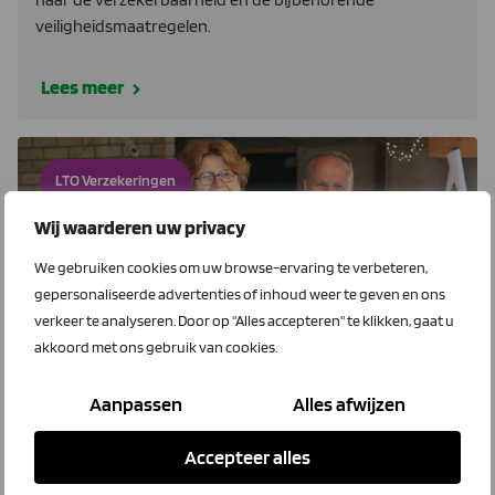
veiligheidsmaatregelen.
Lees meer
LTO Verzekeringen
Wij waarderen uw privacy
We gebruiken cookies om uw browse-ervaring te verbeteren,
gepersonaliseerde advertenties of inhoud weer te geven en ons
verkeer te analyseren. Door op "Alles accepteren" te klikken, gaat u
akkoord met ons gebruik van cookies.
5 mei 2026
Aanpassen
Alles afwijzen
Alles op Dijk43 is goed verzekerd
Accepteer alles
Tonnie en Wilma vonden een passende verzekering voor
hun kleinschalige, duurzame varkenshouderij met een