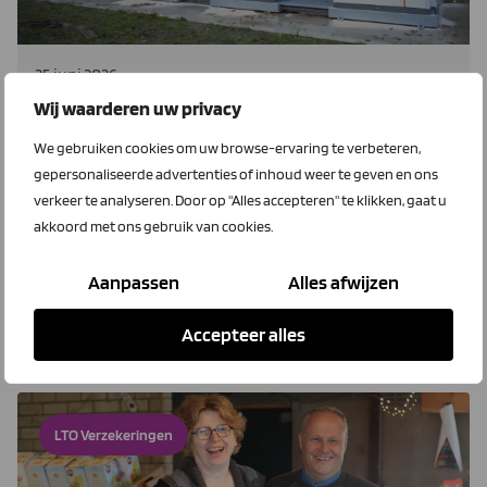
25 juni 2026
Waar moet je op letten bij het
Wij waarderen uw privacy
verzekeren van je EOS?
We gebruiken cookies om uw browse-ervaring te verbeteren,
gepersonaliseerde advertenties of inhoud weer te geven en ons
Overweeg je de aanschaf van een EOS? Dan is het
verkeer te analyseren. Door op "Alles accepteren" te klikken, gaat u
verstandig om niet alleen te kijken naar de technische
akkoord met ons gebruik van cookies.
mogelijkheden en het financiële rendement, maar ook
naar de verzekerbaarheid en de bijbehorende
Aanpassen
Alles afwijzen
veiligheidsmaatregelen.
Accepteer alles
Lees meer
LTO Verzekeringen