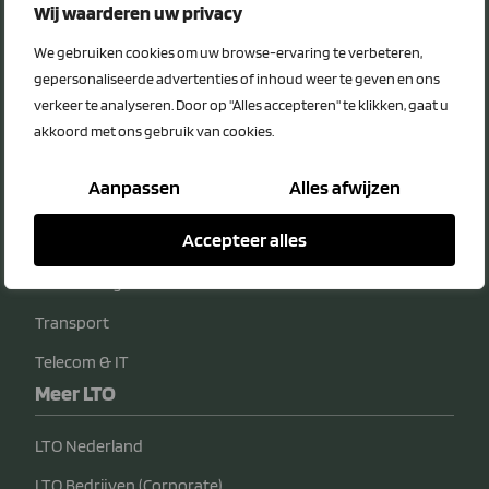
Privacy Statement
Wij waarderen uw privacy
Disclaimer
We gebruiken cookies om uw browse-ervaring te verbeteren,
Voordeelcategorieën
gepersonaliseerde advertenties of inhoud weer te geven en ons
verkeer te analyseren. Door op "Alles accepteren" te klikken, gaat u
Energie
akkoord met ons gebruik van cookies.
Diensten
Aanpassen
Alles afwijzen
Veiligheid
Accepteer alles
Bedrijfsvoering
Verzekeringen
Transport
Telecom & IT
Meer LTO
LTO Nederland
LTO Bedrijven (Corporate)