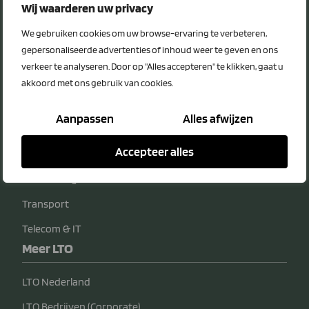
Privacy Statement
Wij waarderen uw privacy
Disclaimer
We gebruiken cookies om uw browse-ervaring te verbeteren,
Voordeelcategorieën
gepersonaliseerde advertenties of inhoud weer te geven en ons
verkeer te analyseren. Door op "Alles accepteren" te klikken, gaat u
Energie
akkoord met ons gebruik van cookies.
Diensten
Aanpassen
Alles afwijzen
Veiligheid
Accepteer alles
Bedrijfsvoering
Verzekeringen
Transport
Telecom & IT
Meer LTO
LTO Nederland
LTO Bedrijven (Corporate)