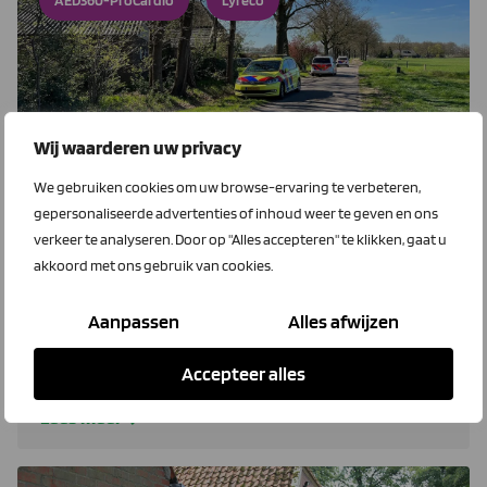
AED360-ProCardio
Lyreco
Wij waarderen uw privacy
We gebruiken cookies om uw browse-ervaring te verbeteren,
20 maart 2026
gepersonaliseerde advertenties of inhoud weer te geven en ons
Veiligheid op het erf: altijd voorbereid
verkeer te analyseren. Door op "Alles accepteren" te klikken, gaat u
akkoord met ons gebruik van cookies.
Van kleine verwondingen tot ernstige noodgevallen: een
goede voorbereiding kan het verschil maken. Speciaal
Aanpassen
Alles afwijzen
voor leden biedt LTO Ledenvoordeel een uitgebreid
pakket om de veiligheid op het erf te waarborgen.
Accepteer alles
Lees meer