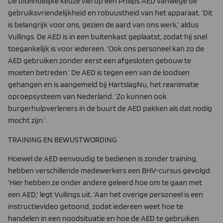
De uiteindelijke keuze viel op een Philips AED vanwege de
gebruiksvriendelijkheid en robuustheid van het apparaat. ‘Dit
is belangrijk voor ons, gezien de aard van ons werk,’ aldus
Vullings. De AED is in een buitenkast geplaatst, zodat hij snel
toegankelijk is voor iedereen. ‘Ook ons personeel kan zo de
AED gebruiken zonder eerst een afgesloten gebouw te
moeten betreden.’ De AED is tegen een van de loodsen
gehangen en is aangemeld bij HartslagNu, het reanimatie
oproepsysteem van Nederland. ‘Zo kunnen ook
burgerhulpverleners in de buurt de AED pakken als dat nodig
mocht zijn.’
TRAINING EN BEWUSTWORDING
Hoewel de AED eenvoudig te bedienen is zonder training,
hebben verschillende medewerkers een BHV-cursus gevolgd.
‘Hier hebben ze onder andere geleerd hoe om te gaan met
een AED,’ legt Vullings uit. ‘Aan het overige personeel is een
instructievideo getoond, zodat iedereen weet hoe te
handelen in een noodsituatie en hoe de AED te gebruiken