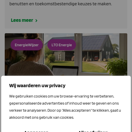
benutten en toekomstbestendige keuzes te maken.
Lees meer
EnergieWijzer
LTO Energie
Wij waarderen uw privacy
We gebruiken cookies om uw browse-ervaring te verbeteren,
22 juli 2026
gepersonaliseerde advertenties of inhoud weer te geven en ons
Salderen stopt. Wat zijn de gevolgen
verkeer te analyseren. Door op "Alles accepteren" te klikken, gaat u
voor jou?
akkoord met ons gebruik van cookies.
Per 1 januari 2027 verdwijnt de mogelijkheid om te