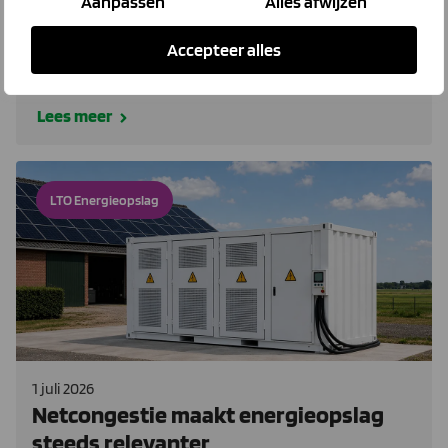
Aanpassen
Alles afwijzen
salderen. Wat zijn de gevolgen voor jou? Past je
energieleverancier nog bij jouw bedrijf als de
Accepteer alles
salderingsregeling stopt?
Lees meer
LTO Energieopslag
1 juli 2026
Netcongestie maakt energieopslag
steeds relevanter