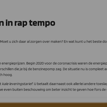
en in rap tempo
. Moet u zich daar al zorgen over maken? En wat kunt u het beste doen
e energieprijzen. Begin 2020 voor de coronacrisis waren de energiep
erschillen die je bij de benzinepomp zag. De situatie nu is compleet
ch hoog.
et
kale leveringstarief
. U betaalt daarnaast ook allerlei andere toes
e even buiten beschouwing om beter inzicht te geven hoe fors de st