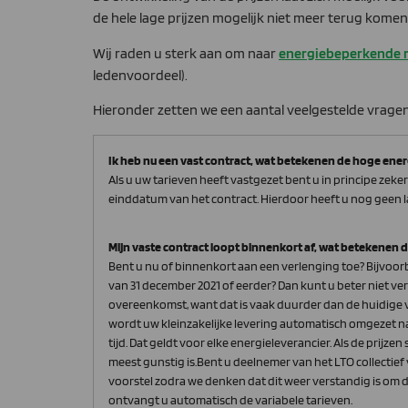
de hele lage prijzen mogelijk niet meer terug komen
Wij raden u sterk aan om naar
energiebeperkende 
ledenvoordeel).
Hieronder zetten we een aantal veelgestelde vragen 
Ik heb nu een vast contract, wat betekenen de hoge ener
Als u uw tarieven heeft vastgezet bent u in principe zeke
einddatum van het contract. Hierdoor heeft u nog geen la
Mijn vaste contract loopt binnenkort af, wat betekenen 
Bent u nu of binnenkort aan een verlenging toe? Bijvoo
van 31 december 2021 of eerder? Dan kunt u beter niet v
overeenkomst, want dat is vaak duurder dan de huidige va
wordt uw kleinzakelijke levering automatisch omgezet n
tijd. Dat geldt voor elke energieleverancier. Als de prijze
meest gunstig is.Bent u deelnemer van het LTO collectie
voorstel zodra we denken dat dit weer verstandig is om de 
ontvangt u automatisch de variabele tarieven.