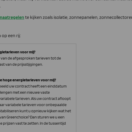
.
maatregelen
te kijken zoals isolatie, zonnepanelen, zonnecollectore
op een rij:
gietarieven voor mij?
r van de afgesproken tarieven tot de
st van de prijsstijgingen.
de hoge energietarieven voor mij?
rbeeld uw contract heeft een einddatum
erlengen met een nieuwe vaste
riabele tarieven. Als uw contract afloopt
aar variabele tarieven voor onbepaalde
n stabiliseren kunt u opnieuw kijken wat het
f van Greenchoice? Dan sturen we u een
prijzen vast te zetten. In de tussentijd