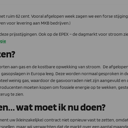
met ruim 62 cent. Vooral afgelopen week zagen we een forse stijgin
even voor levering aan MKB bedrijven.)
 deze prijsstijgingen. Ook op de EPEX – de dagmarkt voor stroom zie
gie
zen?
korten aan gas en de kostbare opwekking van stroom. De afgelopen
n gasopslagen in Europa leeg. Deze worden normaal gesproken in d
el weinig gas, waardoor de gasvoorraden niet zijn aangevuld en de
 producenten moeten kopen om fossiele energie op te wekken, geste
terug te zien.
gen… wat moet ik nu doen?
ment uw (kleinzakelijke) contract niet opnieuw vast te zetten, omdat
oorspellen, maar wij verwachten dat de markt over een aantal maand