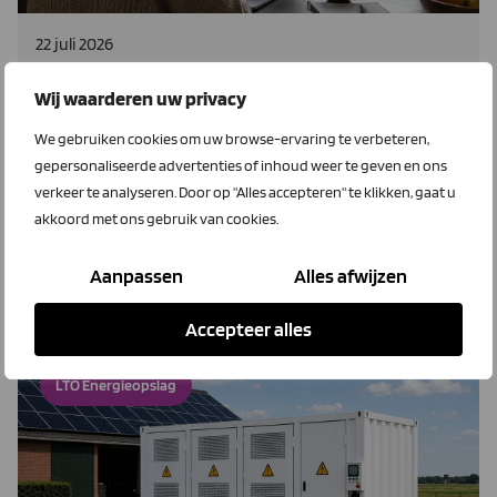
22 juli 2026
Salderen stopt. Wat zijn de gevolgen
Wij waarderen uw privacy
voor jou?
We gebruiken cookies om uw browse-ervaring te verbeteren,
Per 1 januari 2027 verdwijnt de mogelijkheid om te
gepersonaliseerde advertenties of inhoud weer te geven en ons
salderen. Wat zijn de gevolgen voor jou? Past je
verkeer te analyseren. Door op "Alles accepteren" te klikken, gaat u
energieleverancier nog bij jouw bedrijf als de
akkoord met ons gebruik van cookies.
salderingsregeling stopt?
Aanpassen
Alles afwijzen
Lees meer
Accepteer alles
LTO Energieopslag