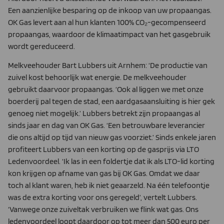
Een aanzienlijke besparing op de inkoop van uw propaangas.
OK Gas levert aan al hun klanten 100% CO₂-gecompenseerd
propaangas, waardoor de klimaatimpact van het gasgebruik
wordt gereduceerd.
Melkveehouder Bart Lubbers uit Arnhem: ‘De productie van
zuivel kost behoorlijk wat energie. De melkveehouder
gebruikt daarvoor propaangas. ‘Ook al liggen we met onze
boerderij pal tegen de stad, een aardgasaansluiting is hier gek
genoeg niet mogelijk.’ Lubbers betrekt zijn propaangas al
sinds jaar en dag van OK Gas. ‘Een betrouwbare leverancier
die ons altijd op tijd van nieuw gas voorziet.’ Sinds enkele jaren
profiteert Lubbers van een korting op de gasprijs via LTO
Ledenvoordeel. ‘Ik las in een foldertje dat ik als LTO-lid korting
kon krijgen op afname van gas bij OK Gas. Omdat we daar
toch al klant waren, heb ik niet geaarzeld. Na één telefoontje
was de extra korting voor ons geregeld’, vertelt Lubbers.
‘Vanwege onze zuiveltak verbruiken we flink wat gas. Ons
ledenvoordeel loopt daardoor op tot meer dan 500 euro per