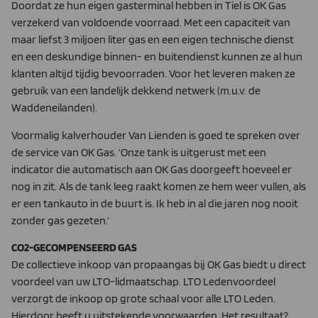
Doordat ze hun eigen gasterminal hebben in Tiel is OK Gas
verzekerd van voldoende voorraad. Met een capaciteit van
maar liefst 3 miljoen liter gas en een eigen technische dienst
en een deskundige binnen- en buitendienst kunnen ze al hun
klanten altijd tijdig bevoorraden. Voor het leveren maken ze
gebruik van een landelijk dekkend netwerk (m.u.v. de
Waddeneilanden).
Voormalig kalverhouder Van Lienden is goed te spreken over
de service van OK Gas. ‘Onze tank is uitgerust met een
indicator die automatisch aan OK Gas doorgeeft hoeveel er
nog in zit. Als de tank leeg raakt komen ze hem weer vullen, als
er een tankauto in de buurt is. Ik heb in al die jaren nog nooit
zonder gas gezeten.’
CO2-GECOMPENSEERD GAS
De collectieve inkoop van propaangas bij OK Gas biedt u direct
voordeel van uw LTO-lidmaatschap. LTO Ledenvoordeel
verzorgt de inkoop op grote schaal voor alle LTO Leden.
Hierdoor heeft u uitstekende voorwaarden. Het resultaat?