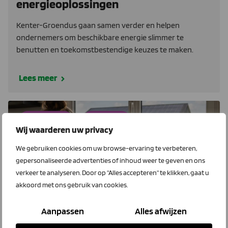
energieoplossingen
Kenter-Groendus gaan samen verder en helpen
ondernemers om beschikbare energie slimmer te
benutten en toekomstbestendige keuzes te maken.
Lees meer
EnergieWijzer
LTO Energie
Wij waarderen uw privacy
We gebruiken cookies om uw browse-ervaring te verbeteren,
gepersonaliseerde advertenties of inhoud weer te geven en ons
verkeer te analyseren. Door op "Alles accepteren" te klikken, gaat u
akkoord met ons gebruik van cookies.
Aanpassen
Alles afwijzen
22 juli 2026