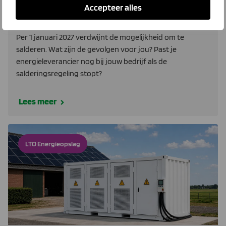
Salderen stopt. Wat zijn de gevolgen
Accepteer alles
voor jou?
Per 1 januari 2027 verdwijnt de mogelijkheid om te
salderen. Wat zijn de gevolgen voor jou? Past je
energieleverancier nog bij jouw bedrijf als de
salderingsregeling stopt?
Lees meer
LTO Energieopslag