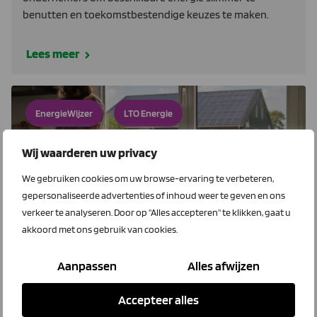
benutten en toekomstbestendige keuzes te maken.
Lees meer
EnergieWijzer
LTO Energie
Wij waarderen uw privacy
We gebruiken cookies om uw browse-ervaring te verbeteren,
gepersonaliseerde advertenties of inhoud weer te geven en ons
verkeer te analyseren. Door op "Alles accepteren" te klikken, gaat u
akkoord met ons gebruik van cookies.
22 juli 2026
Salderen stopt. Wat zijn de gevolgen
Aanpassen
Alles afwijzen
voor jou?
Accepteer alles
Per 1 januari 2027 verdwijnt de mogelijkheid om te