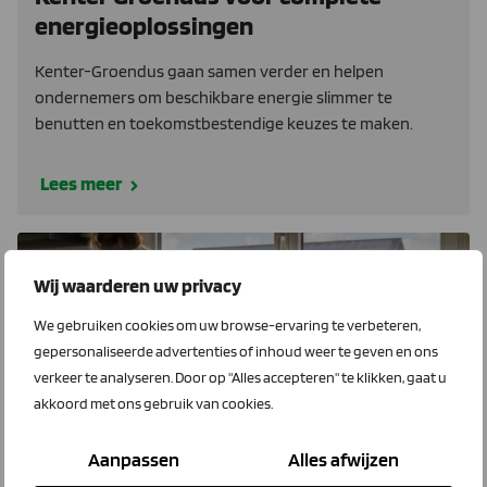
energieoplossingen
Kenter-Groendus gaan samen verder en helpen
ondernemers om beschikbare energie slimmer te
benutten en toekomstbestendige keuzes te maken.
Lees meer
EnergieWijzer
LTO Energie
Wij waarderen uw privacy
We gebruiken cookies om uw browse-ervaring te verbeteren,
gepersonaliseerde advertenties of inhoud weer te geven en ons
verkeer te analyseren. Door op "Alles accepteren" te klikken, gaat u
akkoord met ons gebruik van cookies.
Aanpassen
Alles afwijzen
22 juli 2026