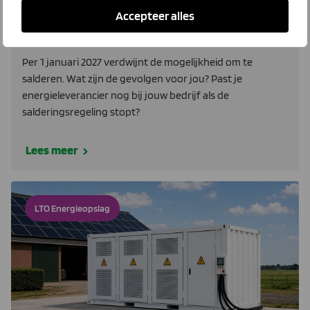
Salderen stopt. Wat zijn de gevolgen
Accepteer alles
voor jou?
Per 1 januari 2027 verdwijnt de mogelijkheid om te
salderen. Wat zijn de gevolgen voor jou? Past je
energieleverancier nog bij jouw bedrijf als de
salderingsregeling stopt?
Lees meer
LTO Energieopslag