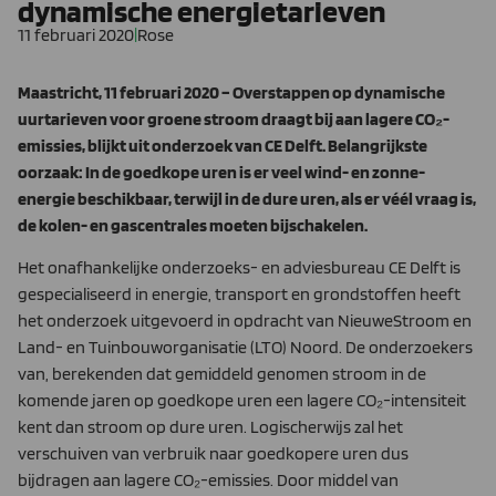
dynamische energietarieven
11 februari 2020
|
Rose
Maastricht, 11 februari 2020 – Overstappen op dynamische
uurtarieven voor groene stroom draagt bij aan lagere CO₂-
emissies, blijkt uit onderzoek van CE Delft. Belangrijkste
oorzaak: In de goedkope uren is er veel wind- en zonne-
energie beschikbaar, terwijl in de dure uren, als er véél vraag is,
de kolen- en gascentrales moeten bijschakelen.
Het onafhankelijke onderzoeks- en adviesbureau CE Delft is
gespecialiseerd in energie, transport en grondstoffen heeft
het onderzoek uitgevoerd in opdracht van NieuweStroom en
Land- en Tuinbouworganisatie (LTO) Noord. De onderzoekers
van, berekenden dat gemiddeld genomen stroom in de
komende jaren op goedkope uren een lagere CO₂-intensiteit
kent dan stroom op dure uren. Logischerwijs zal het
verschuiven van verbruik naar goedkopere uren dus
bijdragen aan lagere CO₂-emissies. Door middel van