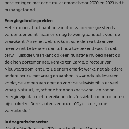
berekeningen met een simulatiemodel voor 2020 en 2023 is dit
nu aangetoond.
Energiegebruik spreiden
Het is mooi dat het aanbod van duurzame energie steeds
verder toeneemt, maar er is nog te weinig aandacht voor de
vraagkant. Als je het gebruik kunt spreiden valt daar veel
meer winst te behalen dan tot nog toe bekend was. En dat
terwijl juist die vraagkant ook een gunstige invloed heeft op
de eigen portemonnee. Remko ten Barge, directeur van
NieuweStroom legt uit: ‘De energiemarkt werkt, net als iedere
andere beurs, met vraag en aanbod. ’s Avonds, als iedereen
kookt, de lampen aan doet en voor de televisie zit, is er veel
vraag. Natuurlijke, schone bronnen zoals wind- en zonne-
energie zijn dan niet toereikend, dus fossiele bronnen moeten
bijschakelen. Deze stoten veel meer CO₂ uit en zijn dus
vervuilender.’
In de agrarische sector
Wouter Veefkind van LTO Noord vult aan: ‘Voor de