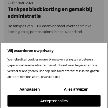
24 februari 2021
Tankpas biedt korting en gemak bij
administratie
De tankpas van LTO Ledenvoordeel levert een flinke
korting op bij pompstations in heel Nederland.
Lees meer
Wij waarderen uw privacy
We gebruiken cookies om uw browse-ervaring te verbeteren,
gepersonaliseerde advertenties of inhoud weer te geven en ons
VBW
verkeer te analyseren. Door op "Alles accepteren" te klikken, gaat u
akkoord met ons gebruik van cookies.
Aanpassen
Alles afwijzen
Accepteer alles