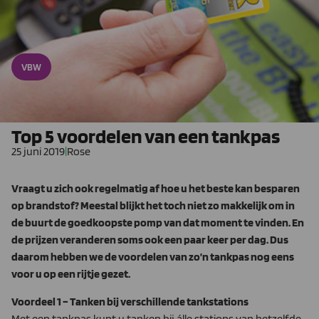
VBW
Top 5 voordelen van een tankpas
25 juni 2019
|
Rose
Vraagt u zich ook regelmatig af hoe u het beste kan besparen
op brandstof? Meestal blijkt het toch niet zo makkelijk om in
de buurt de goedkoopste pomp van dat moment te vinden. En
de prijzen veranderen soms ook een paar keer per dag. Dus
daarom hebben we de voordelen van zo’n tankpas nog eens
voor u op een rijtje gezet.
Voordeel 1 – Tanken bij verschillende tankstations
Met een tankpas kunt u tanken bij álle stations van hetzelfde