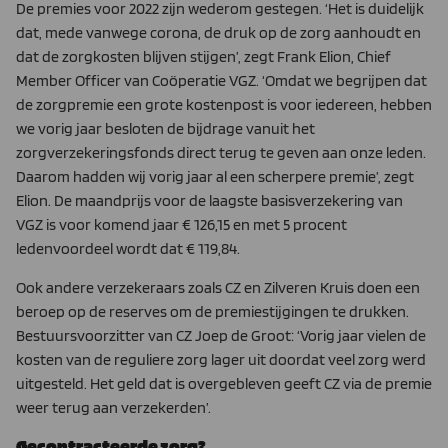
De premies voor 2022 zijn wederom gestegen. ‘Het is duidelijk
dat, mede vanwege corona, de druk op de zorg aanhoudt en
dat de zorgkosten blijven stijgen’, zegt Frank Elion, Chief
Member Officer van Coöperatie VGZ. ‘Omdat we begrijpen dat
de zorgpremie een grote kostenpost is voor iedereen, hebben
we vorig jaar besloten de bijdrage vanuit het
zorgverzekeringsfonds direct terug te geven aan onze leden.
Daarom hadden wij vorig jaar al een scherpere premie’, zegt
Elion. De maandprijs voor de laagste basisverzekering van
VGZ is voor komend jaar € 126,15 en met 5 procent
ledenvoordeel wordt dat € 119,84.
Ook andere verzekeraars zoals CZ en Zilveren Kruis doen een
beroep op de reserves om de premiestijgingen te drukken.
Bestuursvoorzitter van CZ Joep de Groot: ‘Vorig jaar vielen de
kosten van de reguliere zorg lager uit doordat veel zorg werd
uitgesteld. Het geld dat is overgebleven geeft CZ via de premie
weer terug aan verzekerden’.
Gecontracteerde zorg?