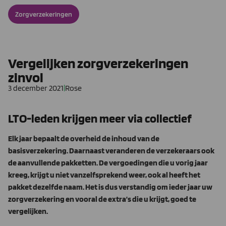
Zorgverzekeringen
Vergelijken zorgverzekeringen
zinvol
3 december 2021
|
Rose
LTO-leden krijgen meer via collectief
Elk jaar bepaalt de overheid de inhoud van de
basisverzekering. Daarnaast veranderen de verzekeraars ook
de aanvullende pakketten. De vergoedingen die u vorig jaar
kreeg, krijgt u niet vanzelfsprekend weer, ook al heeft­ het
pakket dezelfde naam. Het is dus verstandig om ieder jaar uw
zorgverzekering en vooral de extra’s die u krijgt, goed te
vergelijken.