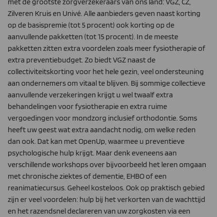
met de grootste zorgverzekeraars van ons land: VGZ, CZ,
Zilveren Kruis en Univé. Alle aanbieders geven naast korting
op de basispremie (tot 5 procent) ook korting op de
aanvullende pakketten (tot 15 procent). In de meeste
pakketten zitten extra voordelen zoals meer fysiotherapie of
extra preventiebudget. Zo biedt VGZ naast de
collectiviteitskorting voor het hele gezin, veel ondersteuning
aan ondernemers om vitaal te blijven. Bij sommige collectieve
aanvullende verzekeringen krijgt u wel twaalf extra
behandelingen voor fysiotherapie en extra ruime
vergoedingen voor mondzorg inclusief orthodontie. Soms
heeft uw geest wat extra aandacht nodig, om welke reden
dan ook. Dat kan met OpenUp, waarmee u preventieve
psychologische hulp krijgt. Maar denk eveneens aan
verschillende workshops over bijvoorbeeld het leren omgaan
met chronische ziektes of dementie, EHBO of een
reanimatiecursus. Geheel kosteloos. Ook op praktisch gebied
zijn er veel voordelen: hulp bij het verkorten van de wachttijd
en het razendsnel declareren van uw zorgkosten via een