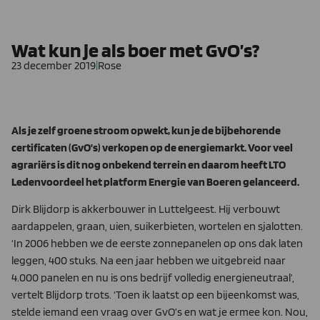
Wat kun je als boer met GvO’s?
23 december 2019
|
Rose
Als je zelf groene stroom opwekt, kun je de bijbehorende
certificaten (GvO’s) verkopen op de energiemarkt. Voor veel
agrariërs is dit nog onbekend terrein en daarom heeft LTO
Ledenvoordeel het platform Energie van Boeren gelanceerd.
Dirk Blijdorp is akkerbouwer in Luttelgeest. Hij verbouwt
aardappelen, graan, uien, suikerbieten, wortelen en sjalotten.
‘In 2006 hebben we de eerste zonnepanelen op ons dak laten
leggen, 400 stuks. Na een jaar hebben we uitgebreid naar
4.000 panelen en nu is ons bedrijf volledig energieneutraal’,
vertelt Blijdorp trots. ‘Toen ik laatst op een bijeenkomst was,
stelde iemand een vraag over GvO’s en wat je ermee kon. Nou,