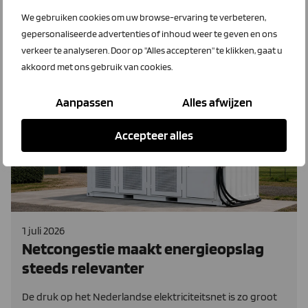
salderingsregeling stopt?
We gebruiken cookies om uw browse-ervaring te verbeteren,
gepersonaliseerde advertenties of inhoud weer te geven en ons
Lees meer
verkeer te analyseren. Door op "Alles accepteren" te klikken, gaat u
akkoord met ons gebruik van cookies.
Aanpassen
Alles afwijzen
LTO Energieopslag
Accepteer alles
1 juli 2026
Netcongestie maakt energieopslag
steeds relevanter
De druk op het Nederlandse elektriciteitsnet is zo groot