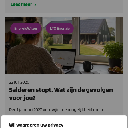
Lees meer
EnergieWijzer
LTO Energie
22 juli 2026
Salderen stopt. Wat zijn de gevolgen
voor jou?
Per 1 januari 2027 verdwijnt de mogelijkheid om te
salderen. Wat zijn de gevolgen voor jou? Past je
energieleverancier nog bij jouw bedrijf als de
Wij waarderen uw privacy