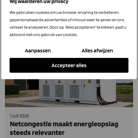
Wij waarderen uw privacy
energieleverancier nog bij jouw bedrijf als de
We gebruiken cookies om uw browse-ervaring te verbeteren,
salderingsregeling stopt?
gepersonaliseerde advertenties of inhoud weer te geven en ons
verkeer te analyseren. Door op "Alles accepteren" te klikken, gaat u
Lees meer
akkoord met ons gebruik van cookies.
Aanpassen
Alles afwijzen
LTO Energieopslag
Accepteer alles
1 juli 2026
Netcongestie maakt energieopslag
steeds relevanter