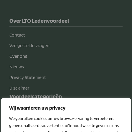
Over LTO Ledenvoordeel
Contact
Veelgestelde vragen
Over ons
Nieuws
Privacy Statement
Disclaimer
Voordeelcategorieën
Wij waarderen uw privacy
Energie
We gebruiken cookies om uw browse-ervaring te verbeteren,
Diensten
gepersonaliseerde advertenties of inhoud weer te geven en ons
Veiligheid