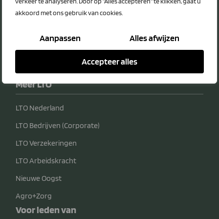
verkeer te analyseren. Door op "Alles accepteren" te klikken, gaat u
akkoord met ons gebruik van cookies.
Bedrijfsvoering
Verzekeringen
Aanpassen
Alles afwijzen
Transport
Accepteer alles
Telecom & IT
Meer LTO
LTO Nederland
LTO Bedrijven (Corporate)
LTO Verzekeringen
LTO Arbeidskracht
Nieuwe Oogst
Agro+Zorg
Voor leden van